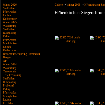
Winter 2026
Galerie
->
Winter 2008
->
H?henkirchen-Sie
Saalfelden
Pfarrwerfen
H?henkirchen-Siegertsbrun
Laufen
Kolbermoor
Winter 2025
Wasserburg
Saalfelden
Ruhpolding
Piding
Pfarrwerfen
Mattighofen
Laufen
Kolbermoor
Brauchtumserklärung Hammerau
Bergen
Attl
Winter 2024
Wasserburg
Taekwondo
TSV Freilassing
Saalfelden
Ruhpolding
Probelauf
Piding
Pfarrwerfen
Mattighofen
Laufen
Frechdax