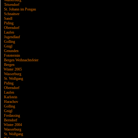
Wasserburg
Teisendorf
St. Johann im Pongau
Schnaitsee
Sandl
Piding
Oberndorf
Laufen
Jugendlauf
Golling
Gnigl
Gmunden
Fototermin
Bergen Weihnachtsfeier
Bergen
Winter 2005
Wasserburg
St. Wolfgang
Piding
Oberndorf
Laufen
Karlstein
Harachov
Golling
Gnigl
Freilassing
Berndorf
Winter 2004
Wasserburg
St. Wolfgang