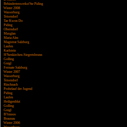
Behindertenwerkst?tte Piding
Winter 2008
Wasserburg
Teisendorf
Tae Kwon Do
Piding
Oberndorf
Maxglan
Maria Alm
Magistrat Salzburg
Laufen
Karlstein
H?henkirchen-Siegertsbrunn
Golling
Gnigl
Fermate Salzburg
Winter 2007
Wasserburg
Teisendorf
Rinchnach
Probelauf der Jugend
Piding
Laufen
Heiligenblut
Golling
Gnigl
B?rmoos
Braunau
Winter 2006