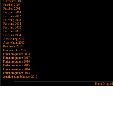
Harrachov 2011
Fussball 2003
Fussball 2001
Fasching 2014
Fasching 2012
Fasching 2008
Fasching 2004
Fasching 2002
Fasching 2001
Fasching 1994
Ausstellung 2010
Ausstellung 2000
Rauhnacht 2016
Gruppenfotos 2012
Ferienprogramm 2024
Ferienprogramm 2017
Ferienprogramm 2016
Ferienprogramm 2015
Ferienprogramm 2014
Ferienprogramm 2013
Ausflug zum Schnitzer 2016
Home
Mitglied