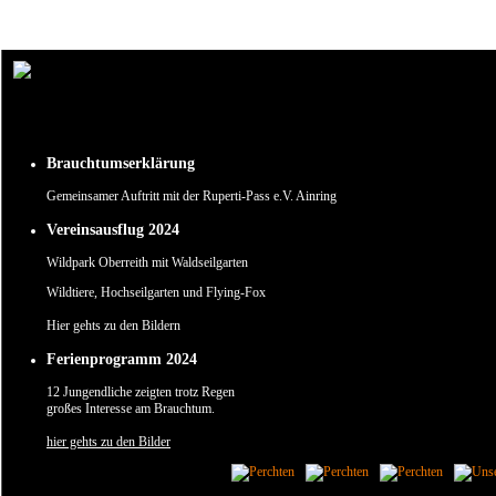
Um unsere Webseite für Sie optimal zu gestalten und fortlaufend verbessern zu können, verw
Durch die weitere Nutzung der Webseite stimmen Sie der Verwendung von Cookies zu.
✖
Brauchtumserklärung
Gemeinsamer Auftritt mit der Ruperti-Pass e.V. Ainring
Vereinsausflug 2024
Wildpark Oberreith mit Waldseilgarten
Wildtiere, Hochseilgarten und Flying-Fox
Hier gehts zu den Bildern
Ferienprogramm 2024
12 Jungendliche zeigten trotz Regen
großes Interesse am Brauchtum.
hier gehts zu den Bilder