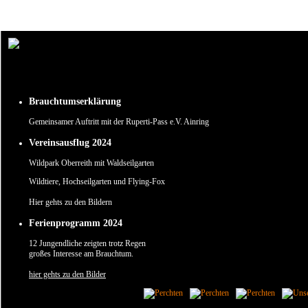
Um unsere Webseite für Sie optimal zu gestalten und fortlaufend verbessern zu können, verw
Durch die weitere Nutzung der Webseite stimmen Sie der Verwendung von Cookies zu.
✖
Brauchtumserklärung
Gemeinsamer Auftritt mit der Ruperti-Pass e.V. Ainring
Vereinsausflug 2024
Wildpark Oberreith mit Waldseilgarten
Wildtiere, Hochseilgarten und Flying-Fox
Hier gehts zu den Bildern
Ferienprogramm 2024
12 Jungendliche zeigten trotz Regen
großes Interesse am Brauchtum.
hier gehts zu den Bilder