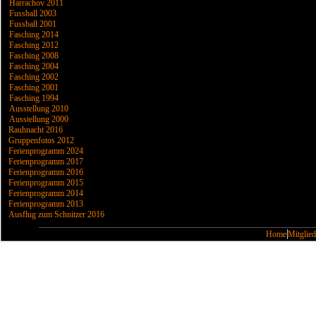
Harrachov 2011
Fussball 2003
Fussball 2001
Fasching 2014
Fasching 2012
Fasching 2008
Fasching 2004
Fasching 2002
Fasching 2001
Fasching 1994
Ausstellung 2010
Ausstellung 2000
Rauhnacht 2016
Gruppenfotos 2012
Ferienprogramm 2024
Ferienprogramm 2017
Ferienprogramm 2016
Ferienprogramm 2015
Ferienprogramm 2014
Ferienprogramm 2013
Ausflug zum Schnitzer 2016
Home
Mitglied