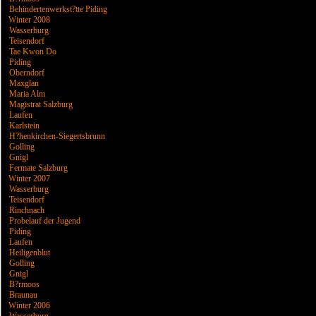
Behindertenwerkst?tte Piding
Winter 2008
Wasserburg
Teisendorf
Tae Kwon Do
Piding
Oberndorf
Maxglan
Maria Alm
Magistrat Salzburg
Laufen
Karlstein
H?henkirchen-Siegertsbrunn
Golling
Gnigl
Fermate Salzburg
Winter 2007
Wasserburg
Teisendorf
Rinchnach
Probelauf der Jugend
Piding
Laufen
Heiligenblut
Golling
Gnigl
B?rmoos
Braunau
Winter 2006