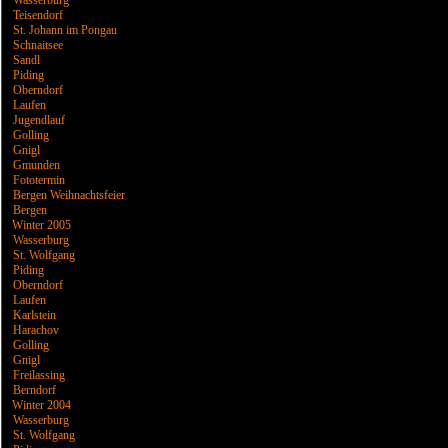
Wasserburg
Teisendorf
St. Johann im Pongau
Schnaitsee
Sandl
Piding
Oberndorf
Laufen
Jugendlauf
Golling
Gnigl
Gmunden
Fototermin
Bergen Weihnachtsfeier
Bergen
Winter 2005
Wasserburg
St. Wolfgang
Piding
Oberndorf
Laufen
Karlstein
Harachov
Golling
Gnigl
Freilassing
Berndorf
Winter 2004
Wasserburg
St. Wolfgang