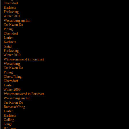
Oberndorf
Karlstein
Freilassing
Winter 2011
Wasserburg am Inn
Tae Kwon Do
Piding
Oberndorf
Laufen
Karlstein
Gnigl
Freilassing
Winter 2010
Wintersonnwend in Forsthart
Wasserburg
Tae Kwon Do
Piding
Oberw?lbing
Oberndorf
Laufen
Winter 2009
Wintersonnwend in Forsthart
Wasserburg am Inn
Tae Kwon Do
Rothansch?ring
Laufen
Karlstein
Golling
Gnigl
B?rmoos