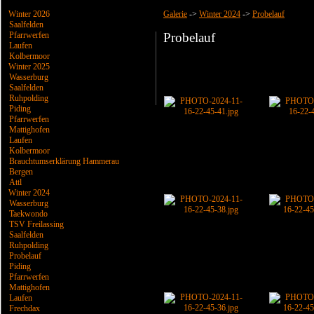
Winter 2026
Galerie
->
Winter 2024
->
Probelauf
Saalfelden
Pfarrwerfen
Probelauf
Laufen
Kolbermoor
Winter 2025
Wasserburg
Saalfelden
Ruhpolding
Piding
Pfarrwerfen
Mattighofen
Laufen
Kolbermoor
Brauchtumserklärung Hammerau
Bergen
Attl
Winter 2024
Wasserburg
Taekwondo
TSV Freilassing
Saalfelden
Ruhpolding
Probelauf
Piding
Pfarrwerfen
Mattighofen
Laufen
Frechdax