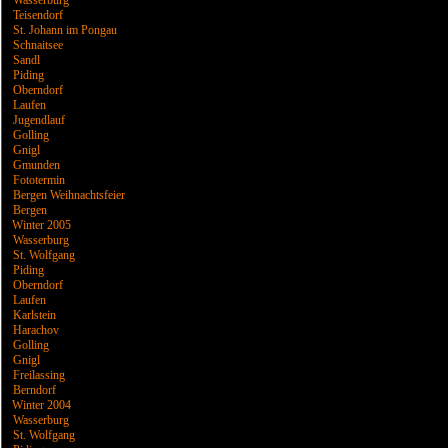
Wasserburg
Teisendorf
St. Johann im Pongau
Schnaitsee
Sandl
Piding
Oberndorf
Laufen
Jugendlauf
Golling
Gnigl
Gmunden
Fototermin
Bergen Weihnachtsfeier
Bergen
Winter 2005
Wasserburg
St. Wolfgang
Piding
Oberndorf
Laufen
Karlstein
Harachov
Golling
Gnigl
Freilassing
Berndorf
Winter 2004
Wasserburg
St. Wolfgang