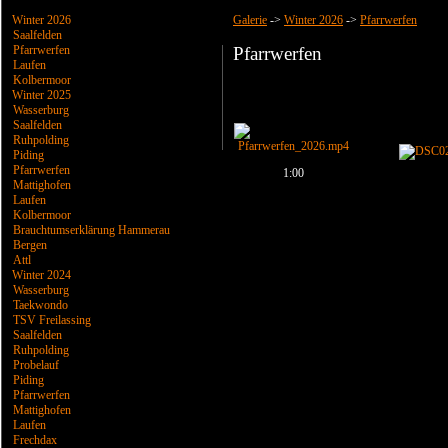
Winter 2026
Galerie
->
Winter 2026
->
Pfarrwerfen
Saalfelden
Pfarrwerfen
Pfarrwerfen
Laufen
Kolbermoor
Winter 2025
Wasserburg
Saalfelden
Ruhpolding
Piding
Pfarrwerfen
1:00
Mattighofen
Laufen
Kolbermoor
Brauchtumserklärung Hammerau
Bergen
Attl
Winter 2024
Wasserburg
Taekwondo
TSV Freilassing
Saalfelden
Ruhpolding
Probelauf
Piding
Pfarrwerfen
Mattighofen
Laufen
Frechdax