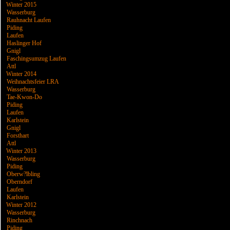
Winter 2015
Wasserburg
Rauhnacht Laufen
Piding
Laufen
Haslinger Hof
Gnigl
Faschingsumzug Laufen
Attl
Winter 2014
Weihnachtsfeier LRA
Wasserburg
Tae-Kwon-Do
Piding
Laufen
Karlstein
Gnigl
Forsthart
Attl
Winter 2013
Wasserburg
Piding
Oberw?lbling
Oberndorf
Laufen
Karlstein
Winter 2012
Wasserburg
Rinchnach
Piding