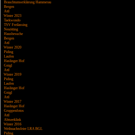
Brauchtumserklärung Hammerau
Bergen
Attl
Winter 2023
Taekwondo
TSV Freilassing
Neuötting
Hausbesuche
Bergen
Attl
Winter 2020
Piding
Laufen
Haslinger Hof
Gnigl
Attl
Winter 2019
Piding
Laufen
Haslinger Hof
Gnigl
Attl
Winter 2017
Haslinger Hof
Gruppenfotos
Attl
Abtseeklink
Winter 2016
Weihnachtsfeier LRA BGL
Piding