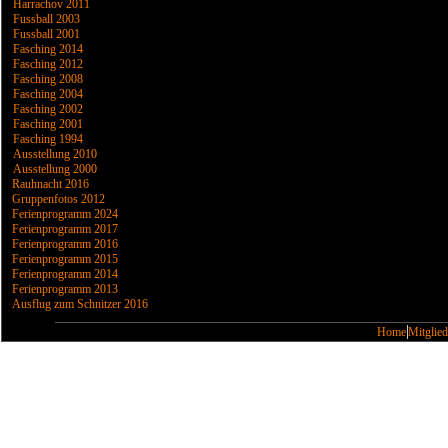
Harrachov 2011
Fussball 2003
Fussball 2001
Fasching 2014
Fasching 2012
Fasching 2008
Fasching 2004
Fasching 2002
Fasching 2001
Fasching 1994
Ausstellung 2010
Ausstellung 2000
Rauhnacht 2016
Gruppenfotos 2012
Ferienprogramm 2024
Ferienprogramm 2017
Ferienprogramm 2016
Ferienprogramm 2015
Ferienprogramm 2014
Ferienprogramm 2013
Ausflug zum Schnitzer 2016
Home
Mitglied