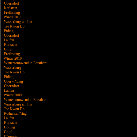
Oberndorf
Karlstein
Freilassing
Winter 2011
Wasserburg am Inn
Tae Kwon Do
Piding
Oberndorf
Laufen
Karlstein
Gnigl
Freilassing
Winter 2010
Wintersonnwend in Forsthart
Wasserburg
Tae Kwon Do
Piding
Oberw?lbing
Oberndorf
Laufen
Winter 2009
Wintersonnwend in Forsthart
Wasserburg am Inn
Tae Kwon Do
Rothansch?ring
Laufen
Karlstein
Golling
Gnigl
B?rmoos