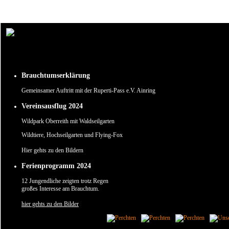
Um unsere Webseite für Sie optimal zu gestalten und fortlaufend verbessern zu können, verw
Durch die weitere Nutzung der Webseite stimmen Sie der Verwendung von Cookies zu.
✖
Brauchtumserklärung
Gemeinsamer Auftritt mit der Ruperti-Pass e.V. Ainring
Vereinsausflug 2024
Wildpark Oberreith mit Waldseilgarten
Wildtiere, Hochseilgarten und Flying-Fox
Hier gehts zu den Bildern
Ferienprogramm 2024
12 Jungendliche zeigten trotz Regen
großes Interesse am Brauchtum.
hier gehts zu den Bilder