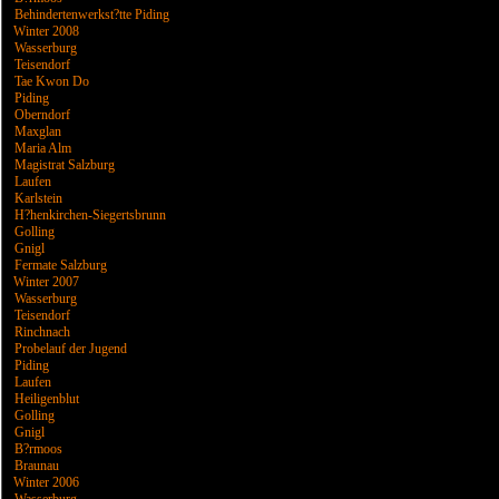
Behindertenwerkst?tte Piding
Winter 2008
Wasserburg
Teisendorf
Tae Kwon Do
Piding
Oberndorf
Maxglan
Maria Alm
Magistrat Salzburg
Laufen
Karlstein
H?henkirchen-Siegertsbrunn
Golling
Gnigl
Fermate Salzburg
Winter 2007
Wasserburg
Teisendorf
Rinchnach
Probelauf der Jugend
Piding
Laufen
Heiligenblut
Golling
Gnigl
B?rmoos
Braunau
Winter 2006