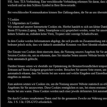
SSL- bzw. TLS-Verbindung. Eine verschlüsselte Verbindung erkennen Sie daran, dass die
wechselt und an dem Schloss-Symbol in Ihrer Browserzeile.
Bei verschlüsselter Kommunikation können Ihre Zahlungsdaten, die Sie an uns übermitte
7 Cookies
7.1 Allgemeines zu Cookies
Wir setzen auf unserer Internetseite Cookies ein. Hierbei handelt es sich um kleine Datei
Ihrem IT-System (Laptop, Tablet, Smartphone o.ä.) gespeichert werden, wenn Sie unser
keinen Schaden an, enthalten keine Viren, Trojaner oder sonstige Schadsoftware.
In dem Cookie werden Informationen abgelegt, die sich jeweils im Zusammenhang mit d
bedeutet jedoch nicht, dass wir dadurch unmittelbar Kenntnis von Ihrer Identität erhalten
Der Einsatz von Cookies dient einerseits dazu, die Nutzung unseres Angebots für Sie a
Session-Cookies ein, um zu erkennen, dass Sie einzelne Seiten unserer Website bereits
Seite automatisch gelöscht.
Darüber hinaus setzen wir ebenfalls zur Optimierung der Benutzerfreundlichkeit temporä
Zeitraum auf Ihrem Endgerät gespeichert werden. Besuchen Sie unsere Seite erneut, u
automatisch erkannt, dass Sie bereits bei uns waren und welche Eingaben und Einstellun
eingeben zu müssen.
Zum anderen setzten wir Cookies ein, um die Nutzung unserer Website statistisch zu 
Angebotes für Sie auszuwerten. Diese Cookies ermöglichen es uns, bei einem erneuten 
bereits bei uns waren. Diese Cookies werden nach einer jeweils definierten Zeit automat
Die durch Cookies verarbeiteten Daten sind für die genannten Zwecke zur Wahrung unsere
Abs. 1 S. 1 lit. f DS-GVO erforderlich.