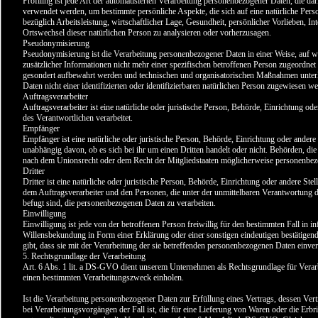
Profiling ist jede Art der automatisierten Verarbeitung personenbezogener Daten, die d
verwendet werden, um bestimmte persönliche Aspekte, die sich auf eine natürliche Per
bezüglich Arbeitsleistung, wirtschaftlicher Lage, Gesundheit, persönlicher Vorlieben, Int
Ortswechsel dieser natürlichen Person zu analysieren oder vorherzusagen.
Pseudonymisierung
Pseudonymisierung ist die Verarbeitung personenbezogener Daten in einer Weise, auf
zusätzlicher Informationen nicht mehr einer spezifischen betroffenen Person zugeordnet
gesondert aufbewahrt werden und technischen und organisatorischen Maßnahmen unterli
Daten nicht einer identifizierten oder identifizierbaren natürlichen Person zugewiesen w
Auftragsverarbeiter
Auftragsverarbeiter ist eine natürliche oder juristische Person, Behörde, Einrichtung o
des Verantwortlichen verarbeitet.
Empfänger
Empfänger ist eine natürliche oder juristische Person, Behörde, Einrichtung oder ander
unabhängig davon, ob es sich bei ihr um einen Dritten handelt oder nicht. Behörden, 
nach dem Unionsrecht oder dem Recht der Mitgliedstaaten möglicherweise personenbezog
Dritter
Dritter ist eine natürliche oder juristische Person, Behörde, Einrichtung oder andere St
dem Auftragsverarbeiter und den Personen, die unter der unmittelbaren Verantwortung d
befugt sind, die personenbezogenen Daten zu verarbeiten.
Einwilligung
Einwilligung ist jede von der betroffenen Person freiwillig für den bestimmten Fall in
Willensbekundung in Form einer Erklärung oder einer sonstigen eindeutigen bestätigend
gibt, dass sie mit der Verarbeitung der sie betreffenden personenbezogenen Daten einver
5. Rechtsgrundlage der Verarbeitung
Art. 6 Abs. 1 lit. a DS-GVO dient unserem Unternehmen als Rechtsgrundlage für Verarb
einen bestimmten Verarbeitungszweck einholen.
Ist die Verarbeitung personenbezogener Daten zur Erfüllung eines Vertrags, dessen Vertra
bei Verarbeitungsvorgängen der Fall ist, die für eine Lieferung von Waren oder die Erb