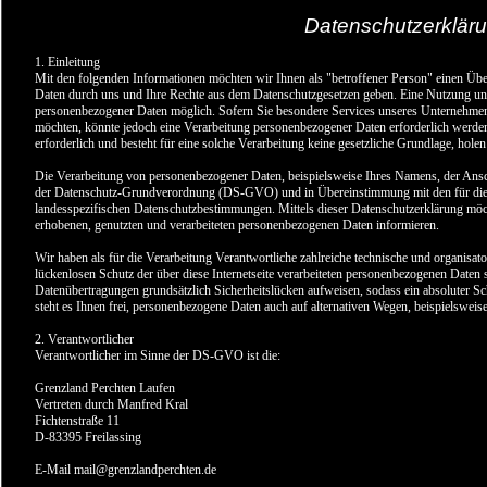
Datenschutzerklär
1. Einleitung
Mit den folgenden Informationen möchten wir Ihnen als "betroffener Person" einen Übe
Daten durch uns und Ihre Rechte aus dem Datenschutzgesetzen geben. Eine Nutzung unse
personenbezogener Daten möglich. Sofern Sie besondere Services unseres Unternehmen
möchten, könnte jedoch eine Verarbeitung personenbezogener Daten erforderlich werden
erforderlich und besteht für eine solche Verarbeitung keine gesetzliche Grundlage, holen
Die Verarbeitung von personenbezogener Daten, beispielsweise Ihres Namens, der Anschr
der Datenschutz-Grundverordnung (DS-GVO) und in Übereinstimmung mit den für die 
landesspezifischen Datenschutzbestimmungen. Mittels dieser Datenschutzerklärung m
erhobenen, genutzten und verarbeiteten personenbezogenen Daten informieren.
Wir haben als für die Verarbeitung Verantwortliche zahlreiche technische und organis
lückenlosen Schutz der über diese Internetseite verarbeiteten personenbezogenen Daten 
Datenübertragungen grundsätzlich Sicherheitslücken aufweisen, sodass ein absoluter S
steht es Ihnen frei, personenbezogene Daten auch auf alternativen Wegen, beispielsweise 
2. Verantwortlicher
Verantwortlicher im Sinne der DS-GVO ist die:
Grenzland Perchten Laufen
Vertreten durch Manfred Kral
Fichtenstraße 11
D-83395 Freilassing
E-Mail
mail@grenzlandperchten.de