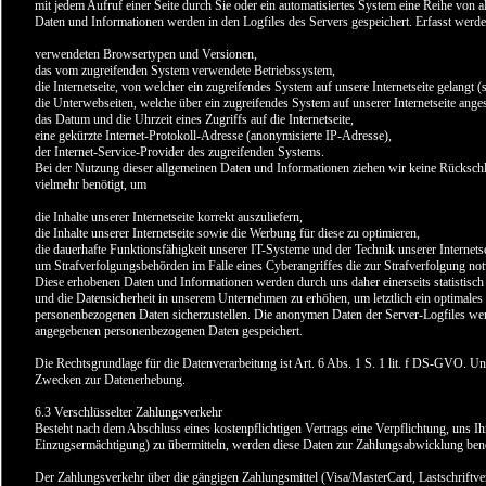
mit jedem Aufruf einer Seite durch Sie oder ein automatisiertes System eine Reihe von
Daten und Informationen werden in den Logfiles des Servers gespeichert. Erfasst werd
verwendeten Browsertypen und Versionen,
das vom zugreifenden System verwendete Betriebssystem,
die Internetseite, von welcher ein zugreifendes System auf unsere Internetseite gelangt (
die Unterwebseiten, welche über ein zugreifendes System auf unserer Internetseite ange
das Datum und die Uhrzeit eines Zugriffs auf die Internetseite,
eine gekürzte Internet-Protokoll-Adresse (anonymisierte IP-Adresse),
der Internet-Service-Provider des zugreifenden Systems.
Bei der Nutzung dieser allgemeinen Daten und Informationen ziehen wir keine Rücksch
vielmehr benötigt, um
die Inhalte unserer Internetseite korrekt auszuliefern,
die Inhalte unserer Internetseite sowie die Werbung für diese zu optimieren,
die dauerhafte Funktionsfähigkeit unserer IT-Systeme und der Technik unserer Internets
um Strafverfolgungsbehörden im Falle eines Cyberangriffes die zur Strafverfolgung not
Diese erhobenen Daten und Informationen werden durch uns daher einerseits statistisch
und die Datensicherheit in unserem Unternehmen zu erhöhen, um letztlich ein optimales 
personenbezogenen Daten sicherzustellen. Die anonymen Daten der Server-Logfiles werd
angegebenen personenbezogenen Daten gespeichert.
Die Rechtsgrundlage für die Datenverarbeitung ist Art. 6 Abs. 1 S. 1 lit. f DS-GVO. Unse
Zwecken zur Datenerhebung.
6.3 Verschlüsselter Zahlungsverkehr
Besteht nach dem Abschluss eines kostenpflichtigen Vertrags eine Verpflichtung, uns 
Einzugsermächtigung) zu übermitteln, werden diese Daten zur Zahlungsabwicklung benö
Der Zahlungsverkehr über die gängigen Zahlungsmittel (Visa/MasterCard, Lastschriftverf