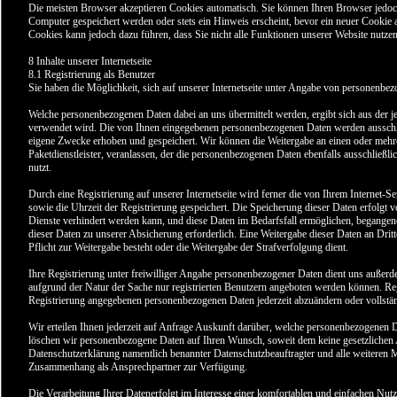
Die meisten Browser akzeptieren Cookies automatisch. Sie können Ihren Browser jedoc
Computer gespeichert werden oder stets ein Hinweis erscheint, bevor ein neuer Cookie 
Cookies kann jedoch dazu führen, dass Sie nicht alle Funktionen unserer Website nutze
8 Inhalte unserer Internetseite
8.1 Registrierung als Benutzer
Sie haben die Möglichkeit, sich auf unserer Internetseite unter Angabe von personenbez
Welche personenbezogenen Daten dabei an uns übermittelt werden, ergibt sich aus der j
verwendet wird. Die von Ihnen eingegebenen personenbezogenen Daten werden ausschli
eigene Zwecke erhoben und gespeichert. Wir können die Weitergabe an einen oder mehrer
Paketdienstleister, veranlassen, der die personenbezogenen Daten ebenfalls ausschließli
nutzt.
Durch eine Registrierung auf unserer Internetseite wird ferner die von Ihrem Internet-
sowie die Uhrzeit der Registrierung gespeichert. Die Speicherung dieser Daten erfolgt
Dienste verhindert werden kann, und diese Daten im Bedarfsfall ermöglichen, begangene 
dieser Daten zu unserer Absicherung erforderlich. Eine Weitergabe dieser Daten an Dritte
Pflicht zur Weitergabe besteht oder die Weitergabe der Strafverfolgung dient.
Ihre Registrierung unter freiwilliger Angabe personenbezogener Daten dient uns außerde
aufgrund der Natur der Sache nur registrierten Benutzern angeboten werden können. Regis
Registrierung angegebenen personenbezogenen Daten jederzeit abzuändern oder vollstä
Wir erteilen Ihnen jederzeit auf Anfrage Auskunft darüber, welche personenbezogenen Da
löschen wir personenbezogene Daten auf Ihren Wunsch, soweit dem keine gesetzlichen 
Datenschutzerklärung namentlich benannter Datenschutzbeauftragter und alle weiteren Mi
Zusammenhang als Ansprechpartner zur Verfügung.
Die Verarbeitung Ihrer Datenerfolgt im Interesse einer komfortablen und einfachen Nutzun