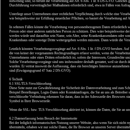
notwendig sind, so beruht die Verarbeitung auf Art. 6 Abs. 1 lit. b DS-GVO. Gleiches g
Durchführung vorvertraglicher Maßnahmen erforderlich sind, etwa in Fällen von Anfra
Unterliegt unser Unternehmen einer rechtlichen Verpflichtung durch welche eine Verar
wie beispielsweise zur Erfüllung steuerlicher Pflichten, so basiert die Verarbeitung auf 
In seltenen Fällen könnte die Verarbeitung von personenbezogenen Daten erforderlich w
Person oder einer anderen natürlichen Person zu schützen. Dies wäre beispielsweise der
werden würde und daraufhin sein Name, sein Alter, seine Krankenkassendaten oder sons
Krankenhaus oder sonstige Dritte weitergegeben werden müssten. Dann würde die Verar
Letztlich könnten Verarbeitungsvorgänge auf Art. 6 Abs. 1 lit. f DS-GVO beruhen. Auf
die von keiner der vorgenannten Rechtsgrundlagen erfasst werden, wenn die Verarbeitun
Unternehmens oder eines Dritten erforderlich ist, sofern die Interessen, Grundrechte u
Solche Verarbeitungsvorgänge sind uns insbesondere deshalb gestattet, weil sie durch
wurden. Er vertrat insoweit die Auffassung, dass ein berechtigtes Interesse anzunehm
sind (Erwägungsgrund 47 Satz 2 DS-GVO).
6 Technik
6.1 SSL/TLS-Verschlüsselung
Diese Seite nutzt zur Gewährleistung der Sicherheit der Datenverarbeitung und zum Sch
Beispiel Bestellungen, Login-Daten oder Kontaktanfragen, die Sie an uns als Betreibe
verschlüsselte Verbindung erkennen Sie daran, dass in der Adresszeile des Browsers statt
Symbol in Ihrer Browserzeile.
Wenn die SSL- bzw. TLS-Verschlüsselung aktiviert ist, können die Daten, die Sie an uns
6.2 Datenerfassung beim Besuch der Internetseite
Bei der lediglich informatorischen Nutzung unserer Website, also wenn Sie sich nicht re
übermitteln, erhaben wir nur solche Daten, die Ihr Browser an unseren Server übermittelt