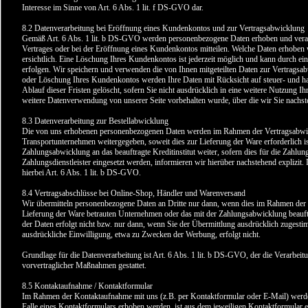
Interesse im Sinne von Art. 6 Abs. 1 lit. f DS-GVO dar.
8.2 Datenverarbeitung bei Eröffnung eines Kundenkontos und zur Vertragsabwicklung
Gemäß Art. 6 Abs. 1 lit. b DS-GVO werden personenbezogene Daten erhoben und verarb
Vertrages oder bei der Eröffnung eines Kundenkontos mitteilen. Welche Daten erhoben 
ersichtlich. Eine Löschung Ihres Kundenkontos ist jederzeit möglich und kann durch ein
erfolgen. Wir speichern und verwenden die von Ihnen mitgeteilten Daten zur Vertragsa
oder Löschung Ihres Kundenkontos werden Ihre Daten mit Rücksicht auf steuer- und ha
Ablauf dieser Fristen gelöscht, sofern Sie nicht ausdrücklich in eine weitere Nutzung Ihr
weitere Datenverwendung von unserer Seite vorbehalten wurde, über die wir Sie nachst
8.3 Datenverarbeitung zur Bestellabwicklung
Die von uns erhobenen personenbezogenen Daten werden im Rahmen der Vertragsabwick
Transportunternehmen weitergegeben, soweit dies zur Lieferung der Ware erforderlich 
Zahlungsabwicklung an das beauftragte Kreditinstitut weiter, sofern dies für die Zahlun
Zahlungsdienstleister eingesetzt werden, informieren wir hierüber nachstehend explizit.
hierbei Art. 6 Abs. 1 lit. b DS-GVO.
8.4 Vertragsabschlüsse bei Online-Shop, Händler und Warenversand
Wir übermitteln personenbezogene Daten an Dritte nur dann, wenn dies im Rahmen der V
Lieferung der Ware betrauten Unternehmen oder das mit der Zahlungsabwicklung beauftr
der Daten erfolgt nicht bzw. nur dann, wenn Sie der Übermittlung ausdrücklich zugesti
ausdrückliche Einwilligung, etwa zu Zwecken der Werbung, erfolgt nicht.
Grundlage für die Datenverarbeitung ist Art. 6 Abs. 1 lit. b DS-GVO, der die Verarbeit
vorvertraglicher Maßnahmen gestattet.
8.5 Kontaktaufnahme / Kontaktformular
Im Rahmen der Kontaktaufnahme mit uns (z.B. per Kontaktformular oder E-Mail) wer
Falle eines Kontaktformulars erhoben werden, ist aus dem jeweiligen Kontaktformular e