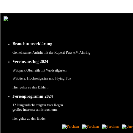
Um unsere Webseite für Sie optimal zu gestalten und fortlaufend verbessern zu können, verw
Durch die weitere Nutzung der Webseite stimmen Sie der Verwendung von Cookies zu.
✖
Brauchtumserklärung
Gemeinsamer Auftritt mit der Ruperti-Pass e.V. Ainring
Vereinsausflug 2024
Wildpark Oberreith mit Waldseilgarten
Wildtiere, Hochseilgarten und Flying-Fox
Hier gehts zu den Bildern
Ferienprogramm 2024
12 Jungendliche zeigten trotz Regen
großes Interesse am Brauchtum.
hier gehts zu den Bilder