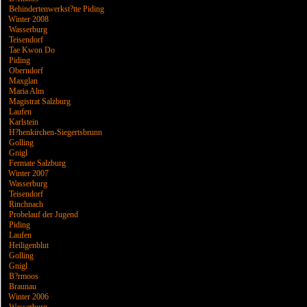
Behindertenwerkst?tte Piding
Winter 2008
Wasserburg
Teisendorf
Tae Kwon Do
Piding
Oberndorf
Maxglan
Maria Alm
Magistrat Salzburg
Laufen
Karlstein
H?henkirchen-Siegertsbrunn
Golling
Gnigl
Fermate Salzburg
Winter 2007
Wasserburg
Teisendorf
Rinchnach
Probelauf der Jugend
Piding
Laufen
Heiligenblut
Golling
Gnigl
B?rmoos
Braunau
Winter 2006