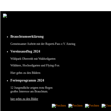
Um unsere Webseite für Sie optimal zu gestalten und fortlaufend verbessern zu können, verw
Durch die weitere Nutzung der Webseite stimmen Sie der Verwendung von Cookies zu.
✖
Brauchtumserklärung
Gemeinsamer Auftritt mit der Ruperti-Pass e.V. Ainring
Vereinsausflug 2024
Wildpark Oberreith mit Waldseilgarten
Wildtiere, Hochseilgarten und Flying-Fox
Hier gehts zu den Bildern
Ferienprogramm 2024
12 Jungendliche zeigten trotz Regen
großes Interesse am Brauchtum.
hier gehts zu den Bilder