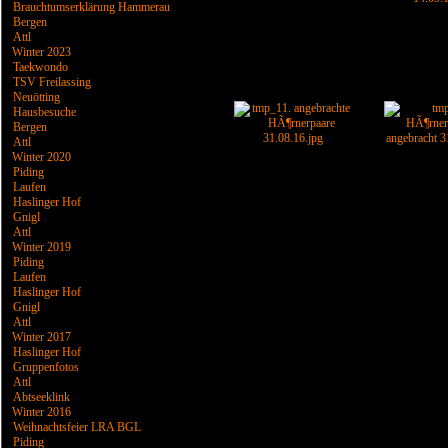
Brauchtumserklärung Hammerau
Bergen
Attl
Winter 2023
Taekwondo
TSV Freilassing
Neuötting
Hausbesuche
Bergen
Attl
Winter 2020
Piding
Laufen
Haslinger Hof
Gnigl
Attl
Winter 2019
Piding
Laufen
Haslinger Hof
Gnigl
Attl
Winter 2017
Haslinger Hof
Gruppenfotos
Attl
Abtseeklink
Winter 2016
Weihnachtsfeier LRA BGL
Piding