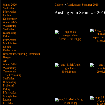
Winter 2026
Galerie
->
Ausflug zum Schnitzer 2016
Saalfelden
Pfarrwerfen
Ausflug zum Schnitzer 201
Laufen
Kolbermoor
Winter 2025
Wasserburg
Saalfelden
Ruhpolding
Piding
Pfarrwerfen
Mattighofen
Laufen
Kolbermoor
Brauchtumserklärung Hammerau
Bergen
Attl
Winter 2024
Wasserburg
Taekwondo
TSV Freilassing
Saalfelden
Ruhpolding
Probelauf
Piding
Pfarrwerfen
Mattighofen
Laufen
Frechdax