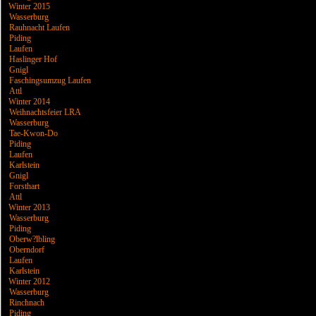
Winter 2015
Wasserburg
Rauhnacht Laufen
Piding
Laufen
Haslinger Hof
Gnigl
Faschingsumzug Laufen
Attl
Winter 2014
Weihnachtsfeier LRA
Wasserburg
Tae-Kwon-Do
Piding
Laufen
Karlstein
Gnigl
Forsthart
Attl
Winter 2013
Wasserburg
Piding
Oberw?lbling
Oberndorf
Laufen
Karlstein
Winter 2012
Wasserburg
Rinchnach
Piding