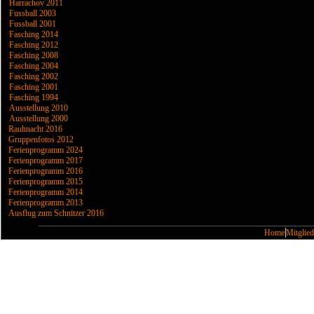
Harrachov 2011
Fussball 2003
Fussball 2001
Fasching 2014
Fasching 2012
Fasching 2008
Fasching 2004
Fasching 2002
Fasching 2001
Fasching 1994
Ausstellung 2010
Ausstellung 2000
Rauhnacht 2016
Gruppenfotos 2012
Ferienprogramm 2024
Ferienprogramm 2017
Ferienprogramm 2016
Ferienprogramm 2015
Ferienprogramm 2014
Ferienprogramm 2013
Ausflug zum Schnitzer 2016
Home
Mitglied