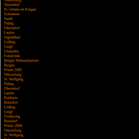
Wasserburg
Teisendorf
St. Johann im Pongau
Schnaitsee
Sandl
Piding
Oberndorf
Laufen
Jugendlauf
Golling
Gnigl
Gmunden
Fototermin
Bergen Weihnachtsfeier
Bergen
Winter 2005
Wasserburg
St. Wolfgang
Piding
Oberndorf
Laufen
Karlstein
Harachov
Golling
Gnigl
Freilassing
Berndorf
Winter 2004
Wasserburg
St. Wolfgang