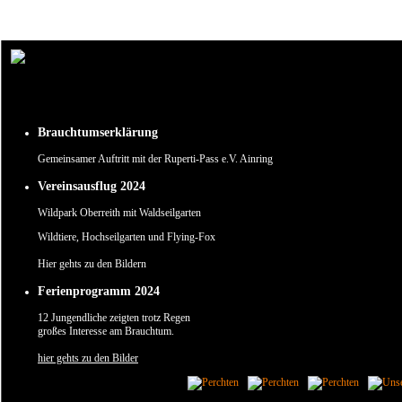
Um unsere Webseite für Sie optimal zu gestalten und fortlaufend verbessern zu können, verw
Durch die weitere Nutzung der Webseite stimmen Sie der Verwendung von Cookies zu.
✖
Brauchtumserklärung
Gemeinsamer Auftritt mit der Ruperti-Pass e.V. Ainring
Vereinsausflug 2024
Wildpark Oberreith mit Waldseilgarten
Wildtiere, Hochseilgarten und Flying-Fox
Hier gehts zu den Bildern
Ferienprogramm 2024
12 Jungendliche zeigten trotz Regen
großes Interesse am Brauchtum.
hier gehts zu den Bilder