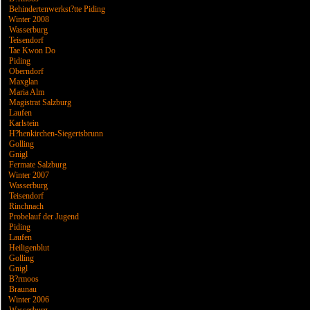
Behindertenwerkst?tte Piding
Winter 2008
Wasserburg
Teisendorf
Tae Kwon Do
Piding
Oberndorf
Maxglan
Maria Alm
Magistrat Salzburg
Laufen
Karlstein
H?henkirchen-Siegertsbrunn
Golling
Gnigl
Fermate Salzburg
Winter 2007
Wasserburg
Teisendorf
Rinchnach
Probelauf der Jugend
Piding
Laufen
Heiligenblut
Golling
Gnigl
B?rmoos
Braunau
Winter 2006