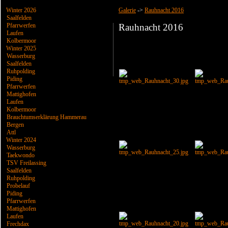
Winter 2026
Galerie
->
Rauhnacht 2016
Saalfelden
Pfarrwerfen
Rauhnacht 2016
Laufen
Kolbermoor
Winter 2025
Wasserburg
Saalfelden
Ruhpolding
Piding
Pfarrwerfen
Mattighofen
Laufen
Kolbermoor
Brauchtumserklärung Hammerau
Bergen
Attl
Winter 2024
Wasserburg
Taekwondo
TSV Freilassing
Saalfelden
Ruhpolding
Probelauf
Piding
Pfarrwerfen
Mattighofen
Laufen
Frechdax