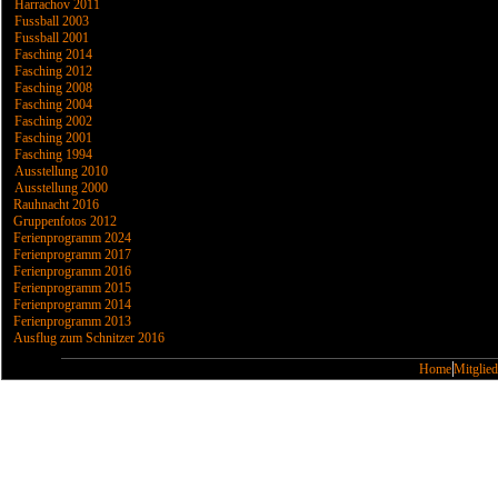
Harrachov 2011
Fussball 2003
Fussball 2001
Fasching 2014
Fasching 2012
Fasching 2008
Fasching 2004
Fasching 2002
Fasching 2001
Fasching 1994
Ausstellung 2010
Ausstellung 2000
Rauhnacht 2016
Gruppenfotos 2012
Ferienprogramm 2024
Ferienprogramm 2017
Ferienprogramm 2016
Ferienprogramm 2015
Ferienprogramm 2014
Ferienprogramm 2013
Ausflug zum Schnitzer 2016
Home
Mitglied