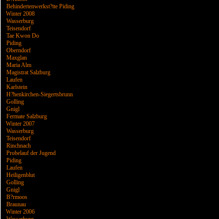
Behindertenwerkst?tte Piding
Winter 2008
Wasserburg
Teisendorf
Tae Kwon Do
Piding
Oberndorf
Maxglan
Maria Alm
Magistrat Salzburg
Laufen
Karlstein
H?henkirchen-Siegertsbrunn
Golling
Gnigl
Fermate Salzburg
Winter 2007
Wasserburg
Teisendorf
Rinchnach
Probelauf der Jugend
Piding
Laufen
Heiligenblut
Golling
Gnigl
B?rmoos
Braunau
Winter 2006