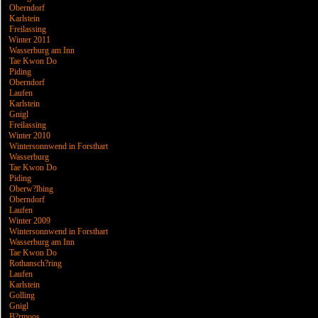
Oberndorf
Karlstein
Freilassing
Winter 2011
Wasserburg am Inn
Tae Kwon Do
Piding
Oberndorf
Laufen
Karlstein
Gnigl
Freilassing
Winter 2010
Wintersonnwend in Forsthart
Wasserburg
Tae Kwon Do
Piding
Oberw?lbing
Oberndorf
Laufen
Winter 2009
Wintersonnwend in Forsthart
Wasserburg am Inn
Tae Kwon Do
Rothansch?ring
Laufen
Karlstein
Golling
Gnigl
B?rmoos