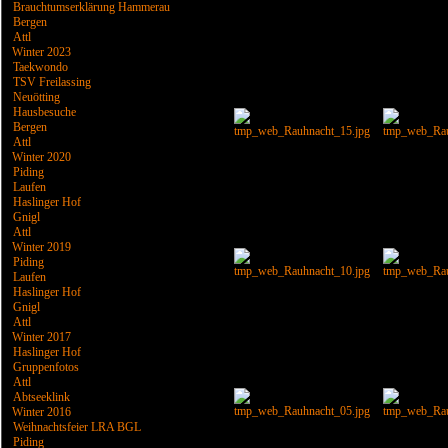
Brauchtumserklärung Hammerau
Bergen
Attl
Winter 2023
Taekwondo
TSV Freilassing
Neuötting
Hausbesuche
Bergen
Attl
Winter 2020
Piding
Laufen
Haslinger Hof
Gnigl
Attl
Winter 2019
Piding
Laufen
Haslinger Hof
Gnigl
Attl
Winter 2017
Haslinger Hof
Gruppenfotos
Attl
Abtseeklink
Winter 2016
Weihnachtsfeier LRA BGL
Piding