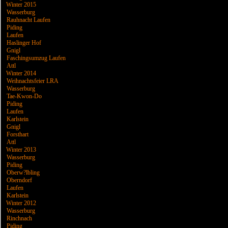
Winter 2015
Wasserburg
Rauhnacht Laufen
Piding
Laufen
Haslinger Hof
Gnigl
Faschingsumzug Laufen
Attl
Winter 2014
Weihnachtsfeier LRA
Wasserburg
Tae-Kwon-Do
Piding
Laufen
Karlstein
Gnigl
Forsthart
Attl
Winter 2013
Wasserburg
Piding
Oberw?lbling
Oberndorf
Laufen
Karlstein
Winter 2012
Wasserburg
Rinchnach
Piding