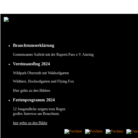
Um unsere Webseite für Sie optimal zu gestalten und fortlaufend verbessern zu können, verw
Durch die weitere Nutzung der Webseite stimmen Sie der Verwendung von Cookies zu.
✖
Brauchtumserklärung
Gemeinsamer Auftritt mit der Ruperti-Pass e.V. Ainring
Vereinsausflug 2024
Wildpark Oberreith mit Waldseilgarten
Wildtiere, Hochseilgarten und Flying-Fox
Hier gehts zu den Bildern
Ferienprogramm 2024
12 Jungendliche zeigten trotz Regen
großes Interesse am Brauchtum.
hier gehts zu den Bilder