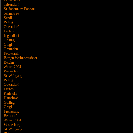
Wasserburg
Teisendorf
St. Johann im Pongau
Schnaitsee
Sandl
Piding
Oberndorf
Laufen
Jugendlauf
Golling
Gnigl
Gmunden
Fototermin
Bergen Weihnachtsfeier
Bergen
Winter 2005
Wasserburg
St. Wolfgang
Piding
Oberndorf
Laufen
Karlstein
Harachov
Golling
Gnigl
Freilassing
Berndorf
Winter 2004
Wasserburg
St. Wolfgang