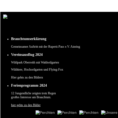
Um unsere Webseite für Sie optimal zu gestalten und fortlaufend verbessern zu können, verw
Durch die weitere Nutzung der Webseite stimmen Sie der Verwendung von Cookies zu.
✖
Brauchtumserklärung
Gemeinsamer Auftritt mit der Ruperti-Pass e.V. Ainring
Vereinsausflug 2024
Wildpark Oberreith mit Waldseilgarten
Wildtiere, Hochseilgarten und Flying-Fox
Hier gehts zu den Bildern
Ferienprogramm 2024
12 Jungendliche zeigten trotz Regen
großes Interesse am Brauchtum.
hier gehts zu den Bilder