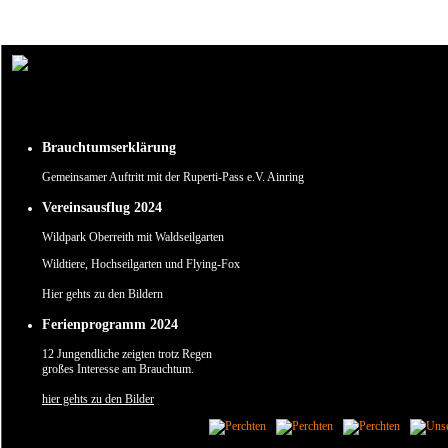
Um unsere Webseite für Sie optimal zu gestalten und fortlaufend verbessern zu können, verw
Durch die weitere Nutzung der Webseite stimmen Sie der Verwendung von Cookies zu.
✖
Brauchtumserklärung
Gemeinsamer Auftritt mit der Ruperti-Pass e.V. Ainring
Vereinsausflug 2024
Wildpark Oberreith mit Waldseilgarten
Wildtiere, Hochseilgarten und Flying-Fox
Hier gehts zu den Bildern
Ferienprogramm 2024
12 Jungendliche zeigten trotz Regen
großes Interesse am Brauchtum.
hier gehts zu den Bilder