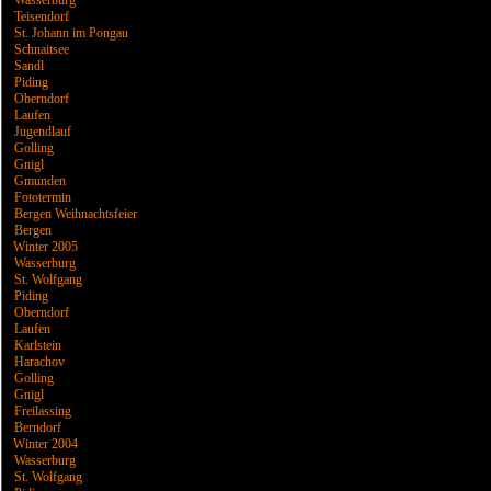
Wasserburg
Teisendorf
St. Johann im Pongau
Schnaitsee
Sandl
Piding
Oberndorf
Laufen
Jugendlauf
Golling
Gnigl
Gmunden
Fototermin
Bergen Weihnachtsfeier
Bergen
Winter 2005
Wasserburg
St. Wolfgang
Piding
Oberndorf
Laufen
Karlstein
Harachov
Golling
Gnigl
Freilassing
Berndorf
Winter 2004
Wasserburg
St. Wolfgang