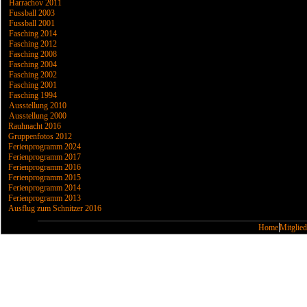
Harrachov 2011
Fussball 2003
Fussball 2001
Fasching 2014
Fasching 2012
Fasching 2008
Fasching 2004
Fasching 2002
Fasching 2001
Fasching 1994
Ausstellung 2010
Ausstellung 2000
Rauhnacht 2016
Gruppenfotos 2012
Ferienprogramm 2024
Ferienprogramm 2017
Ferienprogramm 2016
Ferienprogramm 2015
Ferienprogramm 2014
Ferienprogramm 2013
Ausflug zum Schnitzer 2016
Home
Mitglied