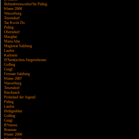
Behindertenwerkst?tte Piding
Winter 2008
Wasserburg
Teisendorf
Tae Kwon Do
Piding
Oberndorf
Maxglan
Maria Alm
Magistrat Salzburg
Laufen
Karlstein
H?henkirchen-Siegertsbrunn
Golling
Gnigl
Fermate Salzburg
Winter 2007
Wasserburg
Teisendorf
Rinchnach
Probelauf der Jugend
Piding
Laufen
Heiligenblut
Golling
Gnigl
B?rmoos
Braunau
Winter 2006