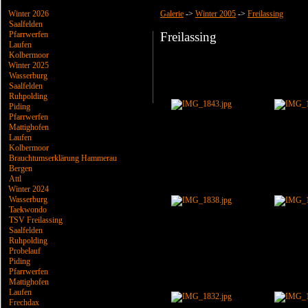
Winter 2026
Galerie
->
Winter 2005
->
Freilassing
Saalfelden
Pfarrwerfen
Freilassing
Laufen
Kolbermoor
Winter 2025
Wasserburg
Saalfelden
Ruhpolding
Piding
Pfarrwerfen
Mattighofen
Laufen
Kolbermoor
Brauchtumserklärung Hammerau
Bergen
Attl
Winter 2024
Wasserburg
Taekwondo
TSV Freilassing
Saalfelden
Ruhpolding
Probelauf
Piding
Pfarrwerfen
Mattighofen
Laufen
Frechdax