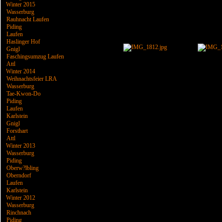
Winter 2015
Wasserburg
Rauhnacht Laufen
Piding
Laufen
Haslinger Hof
Gnigl
Faschingsumzug Laufen
Attl
Winter 2014
Weihnachtsfeier LRA
Wasserburg
Tae-Kwon-Do
Piding
Laufen
Karlstein
Gnigl
Forsthart
Attl
Winter 2013
Wasserburg
Piding
Oberw?lbling
Oberndorf
Laufen
Karlstein
Winter 2012
Wasserburg
Rinchnach
Piding