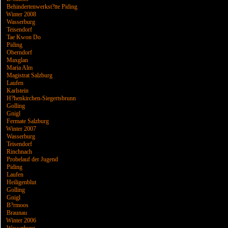
Behindertenwerkst?tte Piding
Winter 2008
Wasserburg
Teisendorf
Tae Kwon Do
Piding
Oberndorf
Maxglan
Maria Alm
Magistrat Salzburg
Laufen
Karlstein
H?henkirchen-Siegertsbrunn
Golling
Gnigl
Fermate Salzburg
Winter 2007
Wasserburg
Teisendorf
Rinchnach
Probelauf der Jugend
Piding
Laufen
Heiligenblut
Golling
Gnigl
B?rmoos
Braunau
Winter 2006