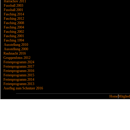
Harrachov 2011
Fussball 2003
Fussball 2001
Fasching 2014
Fasching 2012
Fasching 2008
Fasching 2004
Fasching 2002
Fasching 2001
Fasching 1994
Ausstellung 2010
Ausstellung 2000
Rauhnacht 2016
Gruppenfotos 2012
Ferienprogramm 2024
Ferienprogramm 2017
Ferienprogramm 2016
Ferienprogramm 2015
Ferienprogramm 2014
Ferienprogramm 2013
Ausflug zum Schnitzer 2016
Home
Mitglied