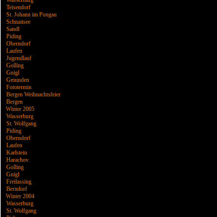
Wasserburg
Teisendorf
St. Johann im Pongau
Schnaitsee
Sandl
Piding
Oberndorf
Laufen
Jugendlauf
Golling
Gnigl
Gmunden
Fototermin
Bergen Weihnachtsfeier
Bergen
Winter 2005
Wasserburg
St. Wolfgang
Piding
Oberndorf
Laufen
Karlstein
Harachov
Golling
Gnigl
Freilassing
Berndorf
Winter 2004
Wasserburg
St. Wolfgang