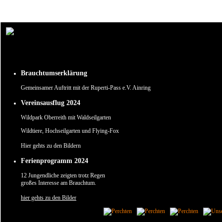
Um unsere Webseite für Sie optimal zu gestalten und fortlaufend verbessern zu können, verw
Durch die weitere Nutzung der Webseite stimmen Sie der Verwendung von Cookies zu.
✖
Brauchtumserklärung
Gemeinsamer Auftritt mit der Ruperti-Pass e.V. Ainring
Vereinsausflug 2024
Wildpark Oberreith mit Waldseilgarten
Wildtiere, Hochseilgarten und Flying-Fox
Hier gehts zu den Bildern
Ferienprogramm 2024
12 Jungendliche zeigten trotz Regen
großes Interesse am Brauchtum.
hier gehts zu den Bilder