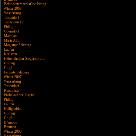
Behindertenwerkst?tte Piding
Winter 2008
Wasserburg
Teisendorf
Tae Kwon Do
Piding
Oberndorf
Maxglan
Maria Alm
Magistrat Salzburg
Laufen
Karlstein
H?henkirchen-Siegertsbrunn
Golling
Gnigl
Fermate Salzburg
Winter 2007
Wasserburg
Teisendorf
Rinchnach
Probelauf der Jugend
Piding
Laufen
Heiligenblut
Golling
Gnigl
B?rmoos
Braunau
Winter 2006