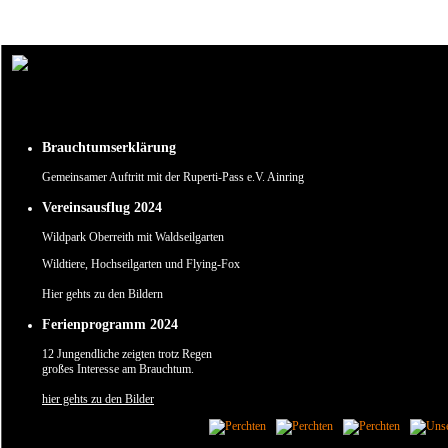
Um unsere Webseite für Sie optimal zu gestalten und fortlaufend verbessern zu können, verw
Durch die weitere Nutzung der Webseite stimmen Sie der Verwendung von Cookies zu.
✖
Brauchtumserklärung
Gemeinsamer Auftritt mit der Ruperti-Pass e.V. Ainring
Vereinsausflug 2024
Wildpark Oberreith mit Waldseilgarten
Wildtiere, Hochseilgarten und Flying-Fox
Hier gehts zu den Bildern
Ferienprogramm 2024
12 Jungendliche zeigten trotz Regen
großes Interesse am Brauchtum.
hier gehts zu den Bilder