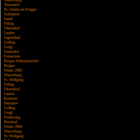
Wasserburg
Teisendorf
St. Johann im Pongau
Schnaitsee
Sandl
Piding
Oberndorf
Laufen
Jugendlauf
Golling
Gnigl
Gmunden
Fototermin
Bergen Weihnachtsfeier
Bergen
Winter 2005
Wasserburg
St. Wolfgang
Piding
Oberndorf
Laufen
Karlstein
Harachov
Golling
Gnigl
Freilassing
Berndorf
Winter 2004
Wasserburg
St. Wolfgang