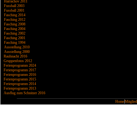
Harrachov 2011
Fussball 2003
Fussball 2001
Fasching 2014
Fasching 2012
Fasching 2008
Fasching 2004
Fasching 2002
Fasching 2001
Fasching 1994
Ausstellung 2010
Ausstellung 2000
Rauhnacht 2016
Gruppenfotos 2012
Ferienprogramm 2024
Ferienprogramm 2017
Ferienprogramm 2016
Ferienprogramm 2015
Ferienprogramm 2014
Ferienprogramm 2013
Ausflug zum Schnitzer 2016
Home
Mitglied