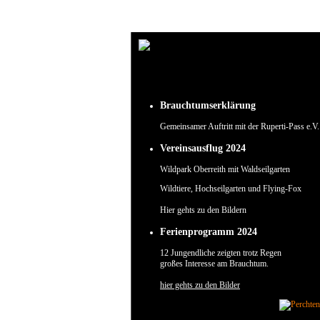
Um unsere Webseite für Sie optimal zu gestalten und fortlaufend verbessern zu können, verw
Durch die weitere Nutzung der Webseite stimmen Sie der Verwendung von Cookies zu.
✖
Brauchtumserklärung
Gemeinsamer Auftritt mit der Ruperti-Pass e.V.
Vereinsausflug 2024
Wildpark Oberreith mit Waldseilgarten
Wildtiere, Hochseilgarten und Flying-Fox
Hier gehts zu den Bildern
Ferienprogramm 2024
12 Jungendliche zeigten trotz Regen
großes Interesse am Brauchtum.
hier gehts zu den Bilder