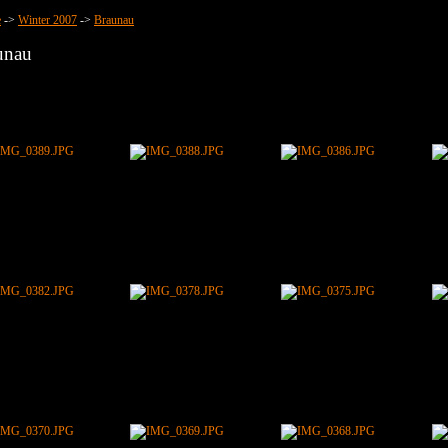
e
->
Winter 2007
->
Braunau
unau