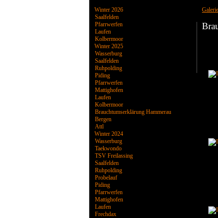
Winter 2026
Galeri
Saalfelden
Pfarrwerfen
Bra
Laufen
Kolbermoor
Winter 2025
Wasserburg
Saalfelden
Ruhpolding
Piding
Pfarrwerfen
Mattighofen
Laufen
Kolbermoor
Brauchtumserklärung Hammerau
Bergen
Attl
Winter 2024
Wasserburg
Taekwondo
TSV Freilassing
Saalfelden
Ruhpolding
Probelauf
Piding
Pfarrwerfen
Mattighofen
Laufen
Frechdax