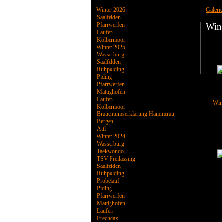
Winter 2026
Galeri
Saalfelden
Pfarrwerfen
Win
Laufen
Kolbermoor
Winter 2025
Wasserburg
Saalfelden
Ruhpolding
Piding
Pfarrwerfen
Mattighofen
Laufen
Win
Kolbermoor
Brauchtumserklärung Hammerau
Bergen
Attl
Winter 2024
Wasserburg
Taekwondo
TSV Freilassing
Saalfelden
Ruhpolding
Probelauf
Piding
Pfarrwerfen
Mattighofen
Laufen
Frechdax