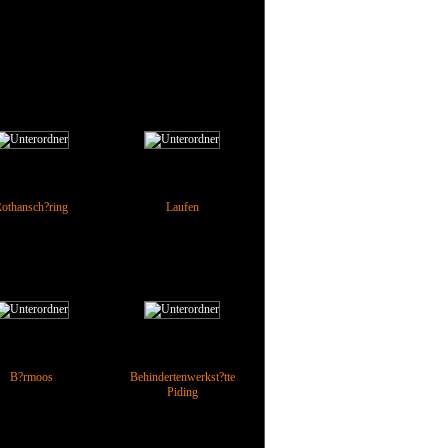
othansch?ring
Laufen
B?rmoos
Behindertenwerkst?tte
Piding