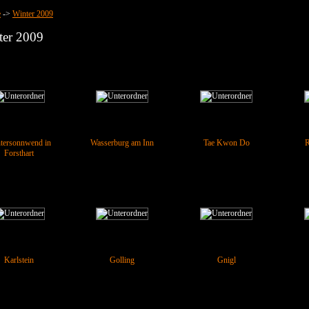
e
->
Winter 2009
ter 2009
tersonnwend in
Wasserburg am Inn
Tae Kwon Do
R
Forsthart
Karlstein
Golling
Gnigl