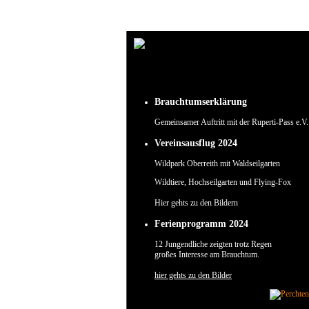
Um unsere Webseite für Sie optimal zu gestalten und fortlaufend verbessern zu können, verw
Durch die weitere Nutzung der Webseite stimmen Sie der Verwendung von Cookies zu.
✖
Brauchtumserklärung
Gemeinsamer Auftritt mit der Ruperti-Pass e.V.
Vereinsausflug 2024
Wildpark Oberreith mit Waldseilgarten
Wildtiere, Hochseilgarten und Flying-Fox
Hier gehts zu den Bildern
Ferienprogramm 2024
12 Jungendliche zeigten trotz Regen
großes Interesse am Brauchtum.
hier gehts zu den Bilder