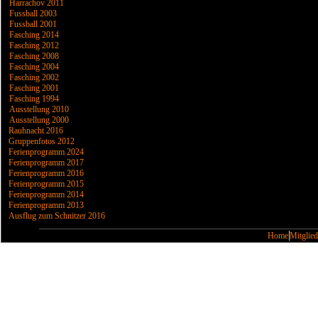
Harrachov 2011
Fussball 2003
Fussball 2001
Fasching 2014
Fasching 2012
Fasching 2008
Fasching 2004
Fasching 2002
Fasching 2001
Fasching 1994
Ausstellung 2010
Ausstellung 2000
Rauhnacht 2016
Gruppenfotos 2012
Ferienprogramm 2024
Ferienprogramm 2017
Ferienprogramm 2016
Ferienprogramm 2015
Ferienprogramm 2014
Ferienprogramm 2013
Ausflug zum Schnitzer 2016
Home
Mitglied