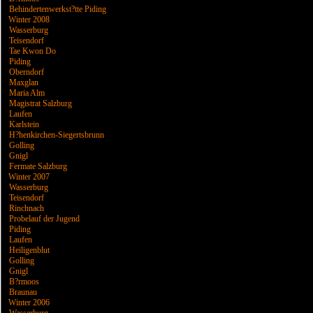
Behindertenwerkst?tte Piding
Winter 2008
Wasserburg
Teisendorf
Tae Kwon Do
Piding
Oberndorf
Maxglan
Maria Alm
Magistrat Salzburg
Laufen
Karlstein
H?henkirchen-Siegertsbrunn
Golling
Gnigl
Fermate Salzburg
Winter 2007
Wasserburg
Teisendorf
Rinchnach
Probelauf der Jugend
Piding
Laufen
Heiligenblut
Golling
Gnigl
B?rmoos
Braunau
Winter 2006