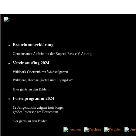
Um unsere Webseite für Sie optimal zu gestalten und fortlaufend verbessern zu können, verw
Durch die weitere Nutzung der Webseite stimmen Sie der Verwendung von Cookies zu.
✖
Brauchtumserklärung
Gemeinsamer Auftritt mit der Ruperti-Pass e.V. Ainring
Vereinsausflug 2024
Wildpark Oberreith mit Waldseilgarten
Wildtiere, Hochseilgarten und Flying-Fox
Hier gehts zu den Bildern
Ferienprogramm 2024
12 Jungendliche zeigten trotz Regen
großes Interesse am Brauchtum.
hier gehts zu den Bilder