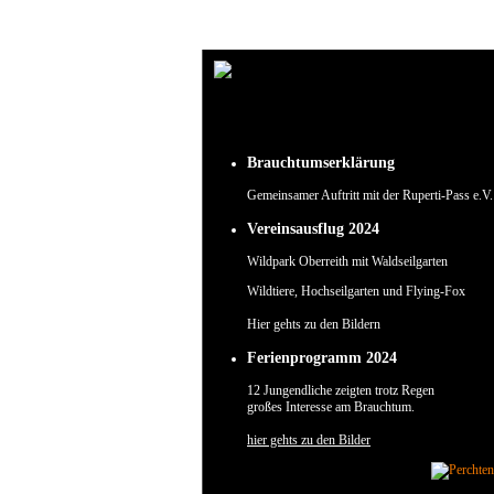
Um unsere Webseite für Sie optimal zu gestalten und fortlaufend verbessern zu können, verw
Durch die weitere Nutzung der Webseite stimmen Sie der Verwendung von Cookies zu.
✖
Brauchtumserklärung
Gemeinsamer Auftritt mit der Ruperti-Pass e.V.
Vereinsausflug 2024
Wildpark Oberreith mit Waldseilgarten
Wildtiere, Hochseilgarten und Flying-Fox
Hier gehts zu den Bildern
Ferienprogramm 2024
12 Jungendliche zeigten trotz Regen
großes Interesse am Brauchtum.
hier gehts zu den Bilder