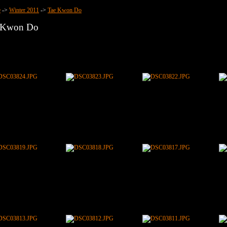
e
->
Winter 2011
->
Tae Kwon Do
 Kwon Do