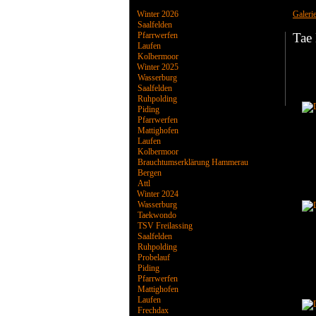
Winter 2026
Galeri
Saalfelden
Pfarrwerfen
Tae
Laufen
Kolbermoor
Winter 2025
Wasserburg
Saalfelden
Ruhpolding
Piding
Pfarrwerfen
Mattighofen
Laufen
Kolbermoor
Brauchtumserklärung Hammerau
Bergen
Attl
Winter 2024
Wasserburg
Taekwondo
TSV Freilassing
Saalfelden
Ruhpolding
Probelauf
Piding
Pfarrwerfen
Mattighofen
Laufen
Frechdax