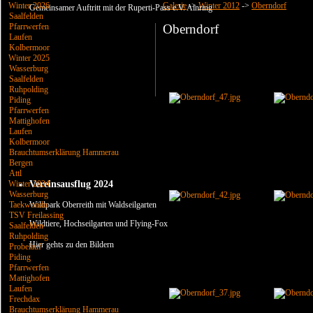
Winter 2026
Galerie
->
Winter 2012
->
Oberndorf
Gemeinsamer Auftritt mit der Ruperti-Pass e.V. Ainring
Saalfelden
Pfarrwerfen
Oberndorf
Laufen
Kolbermoor
Winter 2025
Wasserburg
Saalfelden
Ruhpolding
Piding
Pfarrwerfen
Mattighofen
Laufen
Kolbermoor
Brauchtumserklärung Hammerau
Bergen
Attl
Vereinsausflug 2024
Winter 2024
Wasserburg
Taekwondo
Wildpark Oberreith mit Waldseilgarten
TSV Freilassing
Wildtiere, Hochseilgarten und Flying-Fox
Saalfelden
Ruhpolding
Hier gehts zu den Bildern
Probelauf
Piding
Pfarrwerfen
Mattighofen
Laufen
Frechdax
Brauchtumserklärung Hammerau