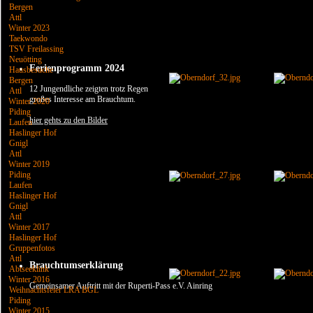
Bergen
Attl
Winter 2023
Taekwondo
TSV Freilassing
Neuötting
Ferienprogramm 2024
Hausbesuche
Bergen
12 Jungendliche zeigten trotz Regen
Attl
großes Interesse am Brauchtum.
Winter 2020
Piding
hier gehts zu den Bilder
Laufen
Haslinger Hof
Gnigl
Attl
Winter 2019
Piding
Laufen
Haslinger Hof
Gnigl
Attl
Winter 2017
Haslinger Hof
Gruppenfotos
Attl
Brauchtumserklärung
Abtseeklink
Winter 2016
Gemeinsamer Auftritt mit der Ruperti-Pass e.V. Ainring
Weihnachtsfeier LRA BGL
Piding
Winter 2015