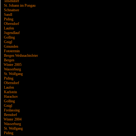
Teisendorf
St. Johann im Pongau
Schnaitsee
Sandl
Piding
Oberndorf
Laufen
Jugendlauf
Golling
Gnigl
Gmunden
Fototermin
Bergen Weihnachtsfeier
Bergen
Winter 2005
Wasserburg
St. Wolfgang
Piding
Oberndorf
Laufen
Karlstein
Harachov
Golling
Gnigl
Freilassing
Berndorf
Winter 2004
Wasserburg
St. Wolfgang
Piding