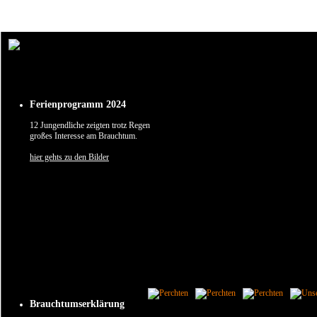
Um unsere Webseite für Sie optimal zu gestalten und fortlaufend verbessern zu können, verw
Durch die weitere Nutzung der Webseite stimmen Sie der Verwendung von Cookies zu.
✖
Ferienprogramm 2024
12 Jungendliche zeigten trotz Regen
großes Interesse am Brauchtum.
hier gehts zu den Bilder
Brauchtumserklärung