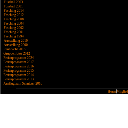
Fussball 2003
Fussball 2001
Fasching 2014
Fasching 2012
Fasching 2008
Fasching 2004
Fasching 2002
Fasching 2001
Fasching 1994
Ausstellung 2010
Ausstellung 2000
Rauhnacht 2016
Gruppenfotos 2012
Ferienprogramm 2024
Ferienprogramm 2017
Ferienprogramm 2016
Ferienprogramm 2015
Ferienprogramm 2014
Ferienprogramm 2013
Ausflug zum Schnitzer 2016
Home
Mitglied