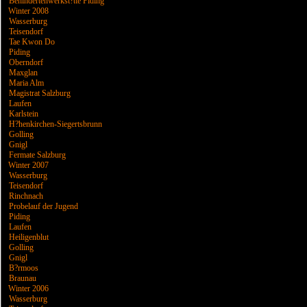
Behindertenwerkst?tte Piding
Winter 2008
Wasserburg
Teisendorf
Tae Kwon Do
Piding
Oberndorf
Maxglan
Maria Alm
Magistrat Salzburg
Laufen
Karlstein
H?henkirchen-Siegertsbrunn
Golling
Gnigl
Fermate Salzburg
Winter 2007
Wasserburg
Teisendorf
Rinchnach
Probelauf der Jugend
Piding
Laufen
Heiligenblut
Golling
Gnigl
B?rmoos
Braunau
Winter 2006
Wasserburg