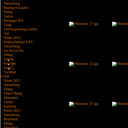
Wasserburg
Rauhnacht Laufen
Piding
Laufen
Haslinger Hof
Gnigl
Faschingsumzug Laufen
Attl
Winter 2014
Weihnachtsfeier LRA
Wasserburg
Tae-Kwon-Do
Piding
Laufen
1
Karlstein
2
Gnigl
3
Forsthart
Attl
«
»
Winter 2013
Wasserburg
Piding
Oberw?lbling
Oberndorf
Laufen
Karlstein
Winter 2012
Wasserburg
Rinchnach
Piding
Oberndorf