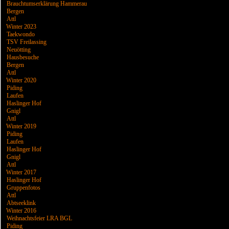
Brauchtumserklärung Hammerau
Bergen
Attl
Winter 2023
Taekwondo
TSV Freilassing
Neuötting
Hausbesuche
Bergen
Attl
Winter 2020
Piding
Laufen
Haslinger Hof
Gnigl
Attl
Winter 2019
Piding
Laufen
Haslinger Hof
Gnigl
Attl
Winter 2017
Haslinger Hof
Gruppenfotos
Attl
Abtseeklink
Winter 2016
Weihnachtsfeier LRA BGL
Piding