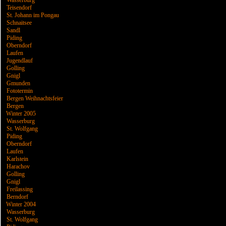
Wasserburg
Teisendorf
St. Johann im Pongau
Schnaitsee
Sandl
Piding
Oberndorf
Laufen
Jugendlauf
Golling
Gnigl
Gmunden
Fototermin
Bergen Weihnachtsfeier
Bergen
Winter 2005
Wasserburg
St. Wolfgang
Piding
Oberndorf
Laufen
Karlstein
Harachov
Golling
Gnigl
Freilassing
Berndorf
Winter 2004
Wasserburg
St. Wolfgang