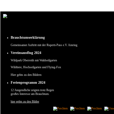
Um unsere Webseite für Sie optimal zu gestalten und fortlaufend verbessern zu können, verw
Durch die weitere Nutzung der Webseite stimmen Sie der Verwendung von Cookies zu.
✖
Brauchtumserklärung
Gemeinsamer Auftritt mit der Ruperti-Pass e.V. Ainring
Vereinsausflug 2024
Wildpark Oberreith mit Waldseilgarten
Wildtiere, Hochseilgarten und Flying-Fox
Hier gehts zu den Bildern
Ferienprogramm 2024
12 Jungendliche zeigten trotz Regen
großes Interesse am Brauchtum.
hier gehts zu den Bilder