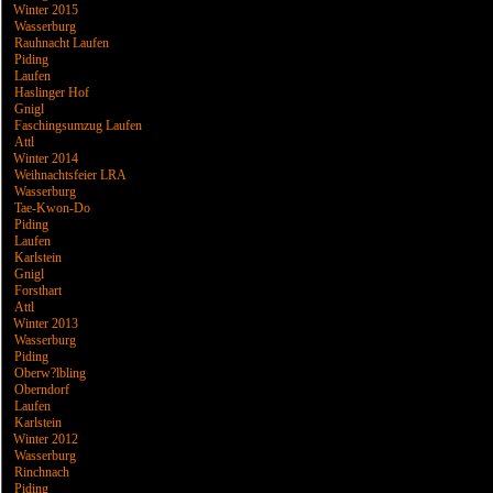
Winter 2015
Wasserburg
Rauhnacht Laufen
Piding
Laufen
Haslinger Hof
Gnigl
Faschingsumzug Laufen
Attl
Winter 2014
Weihnachtsfeier LRA
Wasserburg
Tae-Kwon-Do
Piding
Laufen
Karlstein
Gnigl
Forsthart
Attl
Winter 2013
Wasserburg
Piding
Oberw?lbling
Oberndorf
Laufen
Karlstein
Winter 2012
Wasserburg
Rinchnach
Piding