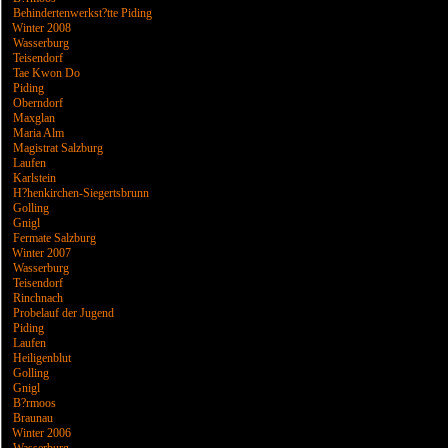
Behindertenwerkst?tte Piding
Winter 2008
Wasserburg
Teisendorf
Tae Kwon Do
Piding
Oberndorf
Maxglan
Maria Alm
Magistrat Salzburg
Laufen
Karlstein
H?henkirchen-Siegertsbrunn
Golling
Gnigl
Fermate Salzburg
Winter 2007
Wasserburg
Teisendorf
Rinchnach
Probelauf der Jugend
Piding
Laufen
Heiligenblut
Golling
Gnigl
B?rmoos
Braunau
Winter 2006