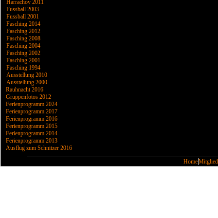
Harrachov 2011
Fussball 2003
Fussball 2001
Fasching 2014
Fasching 2012
Fasching 2008
Fasching 2004
Fasching 2002
Fasching 2001
Fasching 1994
Ausstellung 2010
Ausstellung 2000
Rauhnacht 2016
Gruppenfotos 2012
Ferienprogramm 2024
Ferienprogramm 2017
Ferienprogramm 2016
Ferienprogramm 2015
Ferienprogramm 2014
Ferienprogramm 2013
Ausflug zum Schnitzer 2016
Home
Mitglied