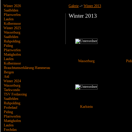
Winter 2026
Galerie
->
Winter 2013
Saalfelden
Pfarrwerfen
Winter 2013
Laufen
Kolbermoor
Winter 2025
Wasserburg
Saalfelden
Ruhpolding
Piding
Pfarrwerfen
Mattighofen
Laufen
Wasserburg
Pid
Kolbermoor
Brauchtumserklärung Hammerau
Bergen
Attl
Winter 2024
Wasserburg
Taekwondo
TSV Freilassing
Saalfelden
Ruhpolding
Karlstein
Probelauf
Piding
Pfarrwerfen
Mattighofen
Laufen
Frechdax