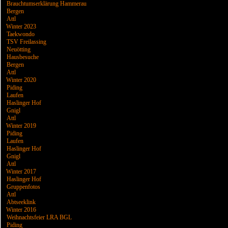
Brauchtumserklärung Hammerau
Bergen
Attl
Winter 2023
Taekwondo
TSV Freilassing
Neuötting
Hausbesuche
Bergen
Attl
Winter 2020
Piding
Laufen
Haslinger Hof
Gnigl
Attl
Winter 2019
Piding
Laufen
Haslinger Hof
Gnigl
Attl
Winter 2017
Haslinger Hof
Gruppenfotos
Attl
Abtseeklink
Winter 2016
Weihnachtsfeier LRA BGL
Piding