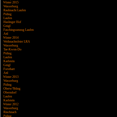
Winter 2015
Wasserburg
Rauhnacht Laufen
Piding
Laufen
Haslinger Hof
Gnigl
Faschingsumzug Laufen
Attl
Winter 2014
Weihnachtsfeier LRA
Wasserburg
Tae-Kwon-Do
Piding
Laufen
Karlstein
Gnigl
Forsthart
Attl
Winter 2013
Wasserburg
Piding
Oberw?lbling
Oberndorf
Laufen
Karlstein
Winter 2012
Wasserburg
Rinchnach
Piding