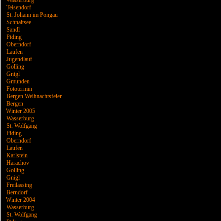
Wasserburg
Teisendorf
St. Johann im Pongau
Schnaitsee
Sandl
Piding
Oberndorf
Laufen
Jugendlauf
Golling
Gnigl
Gmunden
Fototermin
Bergen Weihnachtsfeier
Bergen
Winter 2005
Wasserburg
St. Wolfgang
Piding
Oberndorf
Laufen
Karlstein
Harachov
Golling
Gnigl
Freilassing
Berndorf
Winter 2004
Wasserburg
St. Wolfgang