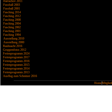
Harrachov 2011
Fussball 2003
Fussball 2001
Fasching 2014
Fasching 2012
Fasching 2008
Fasching 2004
Fasching 2002
Fasching 2001
Fasching 1994
Ausstellung 2010
Ausstellung 2000
Rauhnacht 2016
Gruppenfotos 2012
Ferienprogramm 2024
Ferienprogramm 2017
Ferienprogramm 2016
Ferienprogramm 2015
Ferienprogramm 2014
Ferienprogramm 2013
Ausflug zum Schnitzer 2016
Home
Mitglied