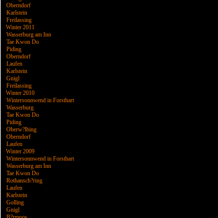
Oberndorf
Karlstein
Freilassing
Winter 2011
Wasserburg am Inn
Tae Kwon Do
Piding
Oberndorf
Laufen
Karlstein
Gnigl
Freilassing
Winter 2010
Wintersonnwend in Forsthart
Wasserburg
Tae Kwon Do
Piding
Oberw?lbing
Oberndorf
Laufen
Winter 2009
Wintersonnwend in Forsthart
Wasserburg am Inn
Tae Kwon Do
Rothansch?ring
Laufen
Karlstein
Golling
Gnigl
B?rmoos