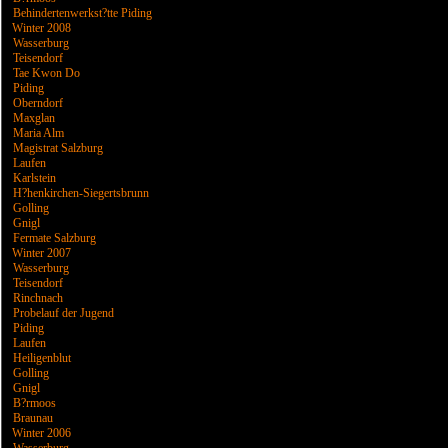
Behindertenwerkst?tte Piding
Winter 2008
Wasserburg
Teisendorf
Tae Kwon Do
Piding
Oberndorf
Maxglan
Maria Alm
Magistrat Salzburg
Laufen
Karlstein
H?henkirchen-Siegertsbrunn
Golling
Gnigl
Fermate Salzburg
Winter 2007
Wasserburg
Teisendorf
Rinchnach
Probelauf der Jugend
Piding
Laufen
Heiligenblut
Golling
Gnigl
B?rmoos
Braunau
Winter 2006