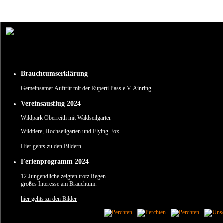
Um unsere Webseite für Sie optimal zu gestalten und fortlaufend verbessern zu können, verw
Durch die weitere Nutzung der Webseite stimmen Sie der Verwendung von Cookies zu.
✖
Brauchtumserklärung
Gemeinsamer Auftritt mit der Ruperti-Pass e.V. Ainring
Vereinsausflug 2024
Wildpark Oberreith mit Waldseilgarten
Wildtiere, Hochseilgarten und Flying-Fox
Hier gehts zu den Bildern
Ferienprogramm 2024
12 Jungendliche zeigten trotz Regen
großes Interesse am Brauchtum.
hier gehts zu den Bilder