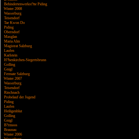
Behindertenwerkst?tte Piding
Winter 2008
Wasserburg
Teisendorf
Tae Kwon Do
Piding
Oberndorf
Maxglan
Maria Alm
Magistrat Salzburg
Laufen
Karlstein
H?henkirchen-Siegertsbrunn
Golling
Gnigl
Fermate Salzburg
Winter 2007
Wasserburg
Teisendorf
Rinchnach
Probelauf der Jugend
Piding
Laufen
Heiligenblut
Golling
Gnigl
B?rmoos
Braunau
Winter 2006