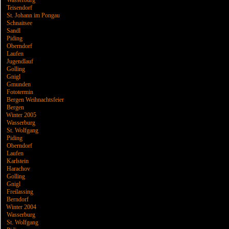
Wasserburg
Teisendorf
St. Johann im Pongau
Schnaitsee
Sandl
Piding
Oberndorf
Laufen
Jugendlauf
Golling
Gnigl
Gmunden
Fototermin
Bergen Weihnachtsfeier
Bergen
Winter 2005
Wasserburg
St. Wolfgang
Piding
Oberndorf
Laufen
Karlstein
Harachov
Golling
Gnigl
Freilassing
Berndorf
Winter 2004
Wasserburg
St. Wolfgang