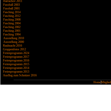
Harrachov 2011
Fussball 2003
Fussball 2001
Fasching 2014
Fasching 2012
Fasching 2008
Fasching 2004
Fasching 2002
Fasching 2001
Fasching 1994
Ausstellung 2010
Ausstellung 2000
Rauhnacht 2016
Gruppenfotos 2012
Ferienprogramm 2024
Ferienprogramm 2017
Ferienprogramm 2016
Ferienprogramm 2015
Ferienprogramm 2014
Ferienprogramm 2013
Ausflug zum Schnitzer 2016
Home
Mitglied