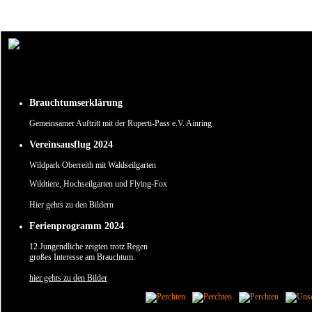
Um unsere Webseite für Sie optimal zu gestalten und fortlaufend verbessern zu können, verw
Durch die weitere Nutzung der Webseite stimmen Sie der Verwendung von Cookies zu.
✖
Brauchtumserklärung
Gemeinsamer Auftritt mit der Ruperti-Pass e.V. Ainring
Vereinsausflug 2024
Wildpark Oberreith mit Waldseilgarten
Wildtiere, Hochseilgarten und Flying-Fox
Hier gehts zu den Bildern
Ferienprogramm 2024
12 Jungendliche zeigten trotz Regen
großes Interesse am Brauchtum.
hier gehts zu den Bilder