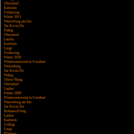
Oberndorf
Karlstein
Freilassing
Winter 2011
Wasserburg am Inn
Tae Kwon Do
Piding
Oberndorf
Laufen
Karlstein
Gnigl
Freilassing
Winter 2010
Wintersonnwend in Forsthart
Wasserburg
Tae Kwon Do
Piding
Oberw?lbing
Oberndorf
Laufen
Winter 2009
Wintersonnwend in Forsthart
Wasserburg am Inn
Tae Kwon Do
Rothansch?ring
Laufen
Karlstein
Golling
Gnigl
B?rmoos