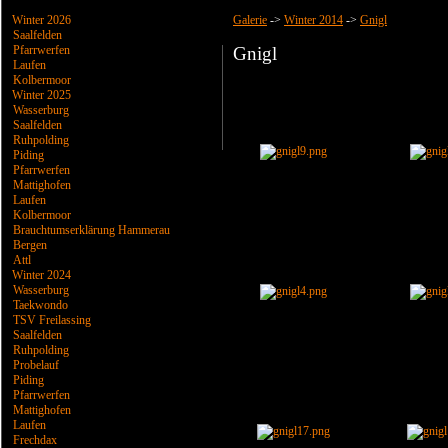
Winter 2026
Galerie
->
Winter 2014
->
Gnigl
Saalfelden
Pfarrwerfen
Gnigl
Laufen
Kolbermoor
Winter 2025
Wasserburg
Saalfelden
Ruhpolding
Piding
Pfarrwerfen
Mattighofen
Laufen
Kolbermoor
Brauchtumserklärung Hammerau
Bergen
Attl
Winter 2024
Wasserburg
Taekwondo
TSV Freilassing
Saalfelden
Ruhpolding
Probelauf
Piding
Pfarrwerfen
Mattighofen
Laufen
Frechdax