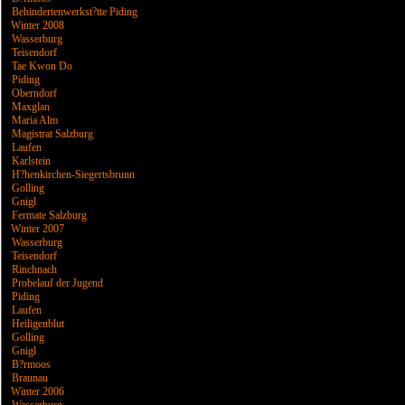
Behindertenwerkst?tte Piding
Winter 2008
Wasserburg
Teisendorf
Tae Kwon Do
Piding
Oberndorf
Maxglan
Maria Alm
Magistrat Salzburg
Laufen
Karlstein
H?henkirchen-Siegertsbrunn
Golling
Gnigl
Fermate Salzburg
Winter 2007
Wasserburg
Teisendorf
Rinchnach
Probelauf der Jugend
Piding
Laufen
Heiligenblut
Golling
Gnigl
B?rmoos
Braunau
Winter 2006