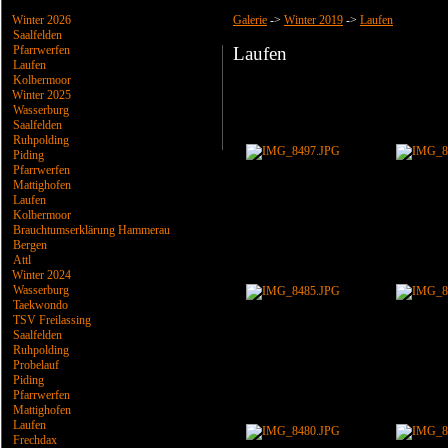
Winter 2026
Galerie
->
Winter 2019
->
Laufen
Saalfelden
Pfarrwerfen
Laufen
Laufen
Kolbermoor
Winter 2025
Wasserburg
Saalfelden
Ruhpolding
Piding
Pfarrwerfen
Mattighofen
Laufen
Kolbermoor
Brauchtumserklärung Hammerau
Bergen
Attl
Winter 2024
Wasserburg
Taekwondo
TSV Freilassing
Saalfelden
Ruhpolding
Probelauf
Piding
Pfarrwerfen
Mattighofen
Laufen
Frechdax