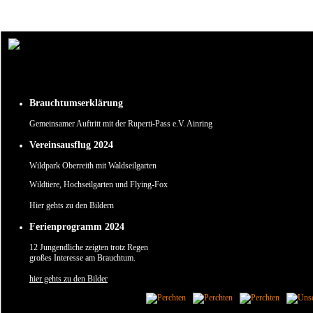
Um unsere Webseite für Sie optimal zu gestalten und fortlaufend verbessern zu können, verw
Durch die weitere Nutzung der Webseite stimmen Sie der Verwendung von Cookies zu.
✖
Brauchtumserklärung
Gemeinsamer Auftritt mit der Ruperti-Pass e.V. Ainring
Vereinsausflug 2024
Wildpark Oberreith mit Waldseilgarten
Wildtiere, Hochseilgarten und Flying-Fox
Hier gehts zu den Bildern
Ferienprogramm 2024
12 Jungendliche zeigten trotz Regen
großes Interesse am Brauchtum.
hier gehts zu den Bilder