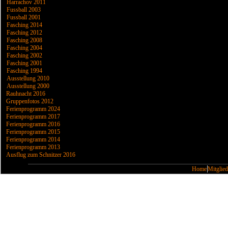
Harrachov 2011
Fussball 2003
Fussball 2001
Fasching 2014
Fasching 2012
Fasching 2008
Fasching 2004
Fasching 2002
Fasching 2001
Fasching 1994
Ausstellung 2010
Ausstellung 2000
Rauhnacht 2016
Gruppenfotos 2012
Ferienprogramm 2024
Ferienprogramm 2017
Ferienprogramm 2016
Ferienprogramm 2015
Ferienprogramm 2014
Ferienprogramm 2013
Ausflug zum Schnitzer 2016
Home
Mitglied