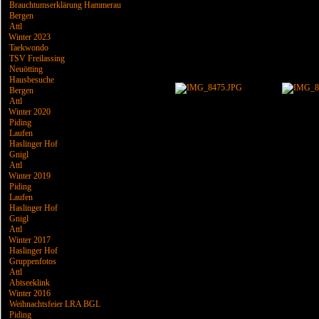
Brauchtumserklärung Hammerau
Bergen
Attl
Winter 2023
Taekwondo
TSV Freilassing
Neuötting
Hausbesuche
Bergen
Attl
Winter 2020
Piding
Laufen
Haslinger Hof
Gnigl
Attl
Winter 2019
Piding
Laufen
Haslinger Hof
Gnigl
Attl
Winter 2017
Haslinger Hof
Gruppenfotos
Attl
Abtseeklink
Winter 2016
Weihnachtsfeier LRA BGL
Piding