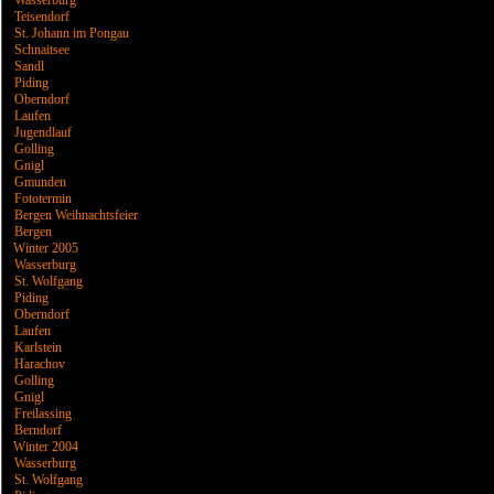
Wasserburg
Teisendorf
St. Johann im Pongau
Schnaitsee
Sandl
Piding
Oberndorf
Laufen
Jugendlauf
Golling
Gnigl
Gmunden
Fototermin
Bergen Weihnachtsfeier
Bergen
Winter 2005
Wasserburg
St. Wolfgang
Piding
Oberndorf
Laufen
Karlstein
Harachov
Golling
Gnigl
Freilassing
Berndorf
Winter 2004
Wasserburg
St. Wolfgang