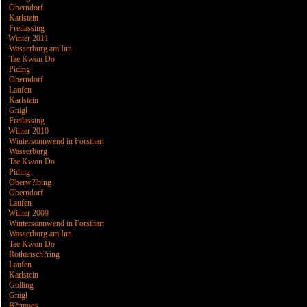
Oberndorf
Karlstein
Freilassing
Winter 2011
Wasserburg am Inn
Tae Kwon Do
Piding
Oberndorf
Laufen
Karlstein
Gnigl
Freilassing
Winter 2010
Wintersonnwend in Forsthart
Wasserburg
Tae Kwon Do
Piding
Oberw?lbing
Oberndorf
Laufen
Winter 2009
Wintersonnwend in Forsthart
Wasserburg am Inn
Tae Kwon Do
Rothansch?ring
Laufen
Karlstein
Golling
Gnigl
B?rmoos