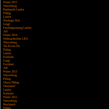
Winter 2015
Wasserburg
Rauhnacht Laufen
Piding
Laufen
Haslinger Hof
Gnigl
Faschingsumzug Laufen
Attl
Winter 2014
Weihnachtsfeier LRA
Wasserburg
Tae-Kwon-Do
Piding
Laufen
Karlstein
Gnigl
Forsthart
Attl
Winter 2013
Wasserburg
Piding
Oberw?lbling
Oberndorf
Laufen
Karlstein
Winter 2012
Wasserburg
Rinchnach
Piding