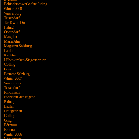
Behindertenwerkst?tte Piding
Winter 2008
Wasserburg
Teisendorf
Tae Kwon Do
Piding
Oberndorf
Maxglan
Maria Alm
Magistrat Salzburg
Laufen
Karlstein
H?henkirchen-Siegertsbrunn
Golling
Gnigl
Fermate Salzburg
Winter 2007
Wasserburg
Teisendorf
Rinchnach
Probelauf der Jugend
Piding
Laufen
Heiligenblut
Golling
Gnigl
B?rmoos
Braunau
Winter 2006