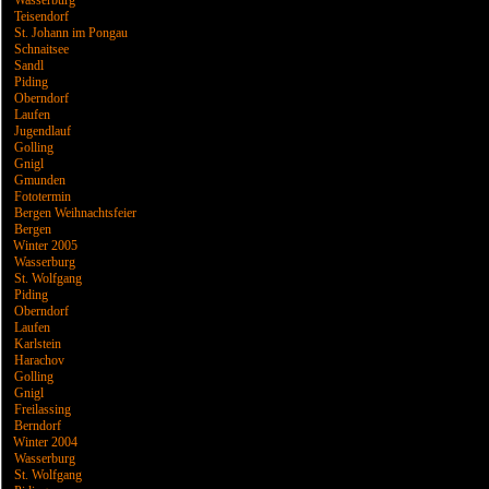
Wasserburg
Teisendorf
St. Johann im Pongau
Schnaitsee
Sandl
Piding
Oberndorf
Laufen
Jugendlauf
Golling
Gnigl
Gmunden
Fototermin
Bergen Weihnachtsfeier
Bergen
Winter 2005
Wasserburg
St. Wolfgang
Piding
Oberndorf
Laufen
Karlstein
Harachov
Golling
Gnigl
Freilassing
Berndorf
Winter 2004
Wasserburg
St. Wolfgang