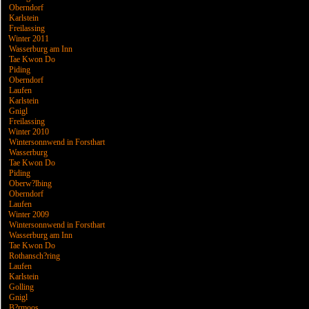
Oberndorf
Karlstein
Freilassing
Winter 2011
Wasserburg am Inn
Tae Kwon Do
Piding
Oberndorf
Laufen
Karlstein
Gnigl
Freilassing
Winter 2010
Wintersonnwend in Forsthart
Wasserburg
Tae Kwon Do
Piding
Oberw?lbing
Oberndorf
Laufen
Winter 2009
Wintersonnwend in Forsthart
Wasserburg am Inn
Tae Kwon Do
Rothansch?ring
Laufen
Karlstein
Golling
Gnigl
B?rmoos