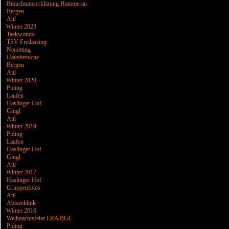
Brauchtumserklärung Hammerau
Bergen
Attl
Winter 2023
Taekwondo
TSV Freilassing
Neuötting
Hausbesuche
Bergen
Attl
Winter 2020
Piding
Laufen
Haslinger Hof
Gnigl
Attl
Winter 2019
Piding
Laufen
Haslinger Hof
Gnigl
Attl
Winter 2017
Haslinger Hof
Gruppenfotos
Attl
Abtseeklink
Winter 2016
Weihnachtsfeier LRA BGL
Piding