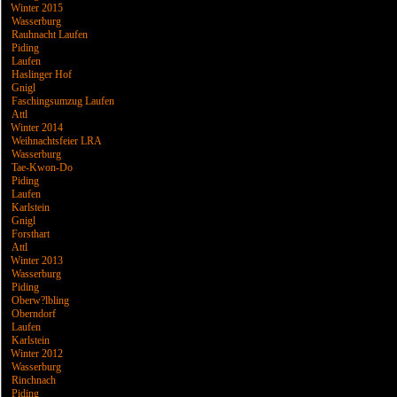
Winter 2015
Wasserburg
Rauhnacht Laufen
Piding
Laufen
Haslinger Hof
Gnigl
Faschingsumzug Laufen
Attl
Winter 2014
Weihnachtsfeier LRA
Wasserburg
Tae-Kwon-Do
Piding
Laufen
Karlstein
Gnigl
Forsthart
Attl
Winter 2013
Wasserburg
Piding
Oberw?lbling
Oberndorf
Laufen
Karlstein
Winter 2012
Wasserburg
Rinchnach
Piding