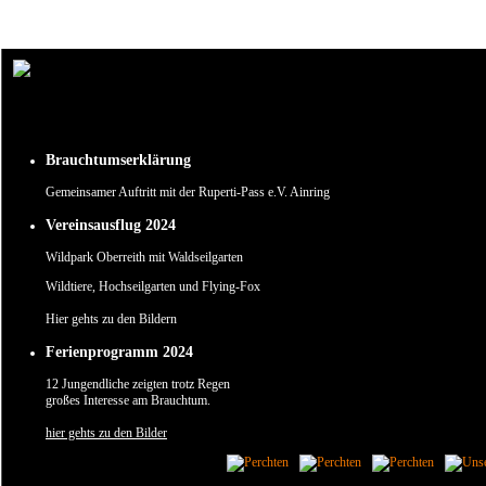
Um unsere Webseite für Sie optimal zu gestalten und fortlaufend verbessern zu können, verw
Durch die weitere Nutzung der Webseite stimmen Sie der Verwendung von Cookies zu.
✖
Brauchtumserklärung
Gemeinsamer Auftritt mit der Ruperti-Pass e.V. Ainring
Vereinsausflug 2024
Wildpark Oberreith mit Waldseilgarten
Wildtiere, Hochseilgarten und Flying-Fox
Hier gehts zu den Bildern
Ferienprogramm 2024
12 Jungendliche zeigten trotz Regen
großes Interesse am Brauchtum.
hier gehts zu den Bilder