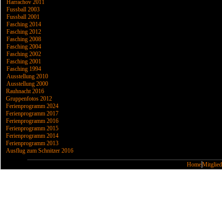
Harrachov 2011
Fussball 2003
Fussball 2001
Fasching 2014
Fasching 2012
Fasching 2008
Fasching 2004
Fasching 2002
Fasching 2001
Fasching 1994
Ausstellung 2010
Ausstellung 2000
Rauhnacht 2016
Gruppenfotos 2012
Ferienprogramm 2024
Ferienprogramm 2017
Ferienprogramm 2016
Ferienprogramm 2015
Ferienprogramm 2014
Ferienprogramm 2013
Ausflug zum Schnitzer 2016
Home
Mitglied