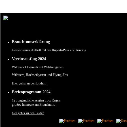
Um unsere Webseite für Sie optimal zu gestalten und fortlaufend verbessern zu können, verw
Durch die weitere Nutzung der Webseite stimmen Sie der Verwendung von Cookies zu.
✖
Brauchtumserklärung
Gemeinsamer Auftritt mit der Ruperti-Pass e.V. Ainring
Vereinsausflug 2024
Wildpark Oberreith mit Waldseilgarten
Wildtiere, Hochseilgarten und Flying-Fox
Hier gehts zu den Bildern
Ferienprogramm 2024
12 Jungendliche zeigten trotz Regen
großes Interesse am Brauchtum.
hier gehts zu den Bilder