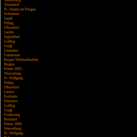
Wasserburg
Teisendorf
St. Johann im Pongau
Schnaitsee
Sandl
Piding
Oberndorf
Laufen
Jugendlauf
Golling
Gnigl
Gmunden
Fototermin
Bergen Weihnachtsfeier
Bergen
Winter 2005
Wasserburg
St. Wolfgang
Piding
Oberndorf
Laufen
Karlstein
Harachov
Golling
Gnigl
Freilassing
Berndorf
Winter 2004
Wasserburg
St. Wolfgang