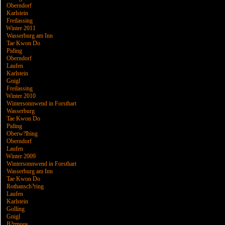
Oberndorf
Karlstein
Freilassing
Winter 2011
Wasserburg am Inn
Tae Kwon Do
Piding
Oberndorf
Laufen
Karlstein
Gnigl
Freilassing
Winter 2010
Wintersonnwend in Forsthart
Wasserburg
Tae Kwon Do
Piding
Oberw?lbing
Oberndorf
Laufen
Winter 2009
Wintersonnwend in Forsthart
Wasserburg am Inn
Tae Kwon Do
Rothansch?ring
Laufen
Karlstein
Golling
Gnigl
B?rmoos