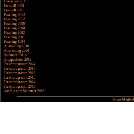
Harrachov 2011
Fussball 2003
Fussball 2001
Fasching 2014
Fasching 2012
Fasching 2008
Fasching 2004
Fasching 2002
Fasching 2001
Fasching 1994
Ausstellung 2010
Ausstellung 2000
Rauhnacht 2016
Gruppenfotos 2012
Ferienprogramm 2024
Ferienprogramm 2017
Ferienprogramm 2016
Ferienprogramm 2015
Ferienprogramm 2014
Ferienprogramm 2013
Ausflug zum Schnitzer 2016
Home
Mitglied