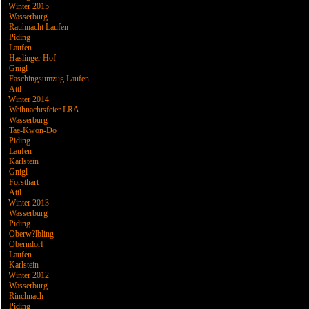
Winter 2015
Wasserburg
Rauhnacht Laufen
Piding
Laufen
Haslinger Hof
Gnigl
Faschingsumzug Laufen
Attl
Winter 2014
Weihnachtsfeier LRA
Wasserburg
Tae-Kwon-Do
Piding
Laufen
Karlstein
Gnigl
Forsthart
Attl
Winter 2013
Wasserburg
Piding
Oberw?lbling
Oberndorf
Laufen
Karlstein
Winter 2012
Wasserburg
Rinchnach
Piding