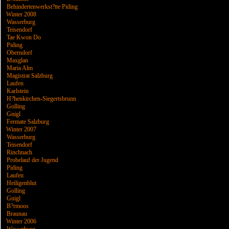
Behindertenwerkst?tte Piding
Winter 2008
Wasserburg
Teisendorf
Tae Kwon Do
Piding
Oberndorf
Maxglan
Maria Alm
Magistrat Salzburg
Laufen
Karlstein
H?henkirchen-Siegertsbrunn
Golling
Gnigl
Fermate Salzburg
Winter 2007
Wasserburg
Teisendorf
Rinchnach
Probelauf der Jugend
Piding
Laufen
Heiligenblut
Golling
Gnigl
B?rmoos
Braunau
Winter 2006