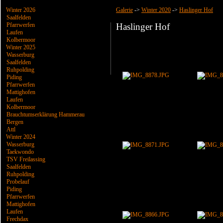
Winter 2026
Galerie
->
Winter 2020
->
Haslinger Hof
Saalfelden
Pfarrwerfen
Haslinger Hof
Laufen
Kolbermoor
Winter 2025
Wasserburg
Saalfelden
Ruhpolding
Piding
Pfarrwerfen
Mattighofen
Laufen
Kolbermoor
Brauchtumserklärung Hammerau
Bergen
Attl
Winter 2024
Wasserburg
Taekwondo
TSV Freilassing
Saalfelden
Ruhpolding
Probelauf
Piding
Pfarrwerfen
Mattighofen
Laufen
Frechdax