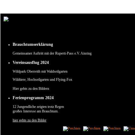
Um unsere Webseite für Sie optimal zu gestalten und fortlaufend verbessern zu können, verw
Durch die weitere Nutzung der Webseite stimmen Sie der Verwendung von Cookies zu.
✖
Brauchtumserklärung
Gemeinsamer Auftritt mit der Ruperti-Pass e.V. Ainring
Vereinsausflug 2024
Wildpark Oberreith mit Waldseilgarten
Wildtiere, Hochseilgarten und Flying-Fox
Hier gehts zu den Bildern
Ferienprogramm 2024
12 Jungendliche zeigten trotz Regen
großes Interesse am Brauchtum.
hier gehts zu den Bilder