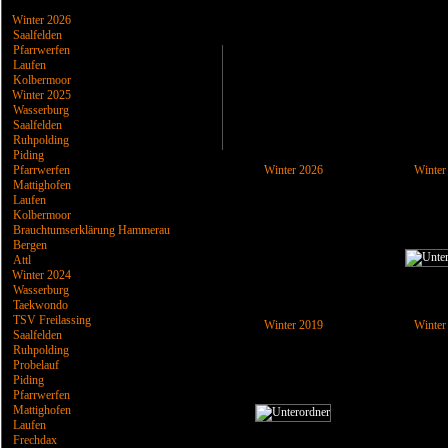
Winter 2026
Saalfelden
Pfarrwerfen
Laufen
Kolbermoor
Winter 2025
Wasserburg
Saalfelden
Ruhpolding
Piding
Pfarrwerfen
Winter 2026
Winter
Mattighofen
Laufen
Kolbermoor
Brauchtumserklärung Hammerau
Bergen
Attl
Winter 2024
Wasserburg
Taekwondo
TSV Freilassing
Winter 2019
Winter
Saalfelden
Ruhpolding
Probelauf
Piding
Pfarrwerfen
Mattighofen
Laufen
Frechdax