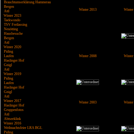
Brauchtumserklärung Hammerau
Bergen
Winter 2013
Winter
Attl
Winter 2023
Taekwondo
TSV Freilassing
Neuötting
Hausbesuche
Bergen
Attl
Winter 2020
Piding
Laufen
Winter 2008
Winter
Haslinger Hof
Gnigl
Attl
Winter 2019
Piding
Laufen
Haslinger Hof
Gnigl
Attl
Winter 2017
Winter 2003
Winter
Haslinger Hof
Gruppenfotos
Attl
Abtseeklink
Winter 2016
Weihnachtsfeier LRA BGL
Piding