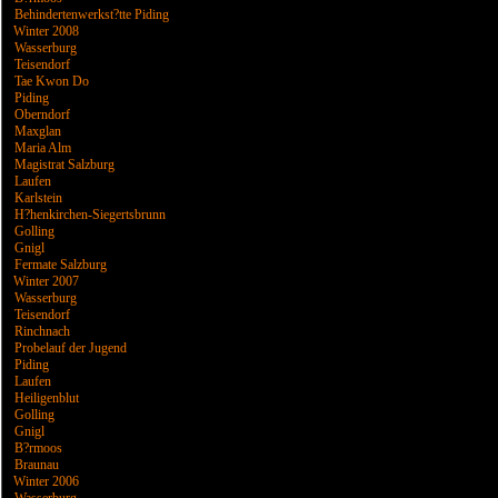
Behindertenwerkst?tte Piding
Winter 2008
Wasserburg
Teisendorf
Tae Kwon Do
Piding
Oberndorf
Maxglan
Maria Alm
Magistrat Salzburg
Laufen
Karlstein
H?henkirchen-Siegertsbrunn
Golling
Gnigl
Fermate Salzburg
Winter 2007
Wasserburg
Teisendorf
Rinchnach
Probelauf der Jugend
Piding
Laufen
Heiligenblut
Golling
Gnigl
B?rmoos
Braunau
Winter 2006