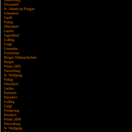
Wasserburg
Teisendorf
St. Johann im Pongau
Schnaitsee
Sandl
Piding
Oberndorf
Laufen
Jugendlauf
Golling
Gnigl
Gmunden
Fototermin
Bergen Weihnachtsfeier
Bergen
Winter 2005
Wasserburg
St. Wolfgang
Piding
Oberndorf
Laufen
Karlstein
Harachov
Golling
Gnigl
Freilassing
Berndorf
Winter 2004
Wasserburg
St. Wolfgang