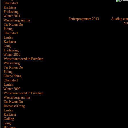
Oberndorf
Karlstein
Freilassing
Winter 2011
Ferienprogramm 2013
Ausflug zum
Wasserburg am Inn
20
Tae Kwon Do
Piding
Oberndorf
Laufen
Karlstein
Gnigl
Freilassing
Winter 2010
Wintersonnwend in Forsthart
Wasserburg
Tae Kwon Do
Piding
Oberw?lbing
Oberndorf
Laufen
Winter 2009
Wintersonnwend in Forsthart
Wasserburg am Inn
Tae Kwon Do
Rothansch?ring
Laufen
Karlstein
Golling
Gnigl
B?rmoos