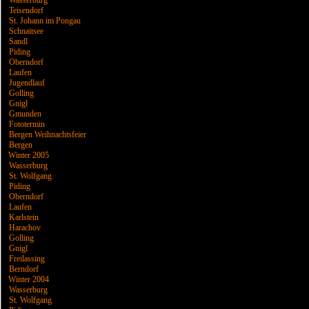
Wasserburg
Teisendorf
St. Johann im Pongau
Schnaitsee
Sandl
Piding
Oberndorf
Laufen
Jugendlauf
Golling
Gnigl
Gmunden
Fototermin
Bergen Weihnachtsfeier
Bergen
Winter 2005
Wasserburg
St. Wolfgang
Piding
Oberndorf
Laufen
Karlstein
Harachov
Golling
Gnigl
Freilassing
Berndorf
Winter 2004
Wasserburg
St. Wolfgang