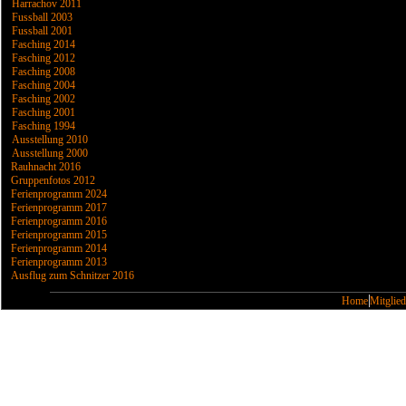
Harrachov 2011
Fussball 2003
Fussball 2001
Fasching 2014
Fasching 2012
Fasching 2008
Fasching 2004
Fasching 2002
Fasching 2001
Fasching 1994
Ausstellung 2010
Ausstellung 2000
Rauhnacht 2016
Gruppenfotos 2012
Ferienprogramm 2024
Ferienprogramm 2017
Ferienprogramm 2016
Ferienprogramm 2015
Ferienprogramm 2014
Ferienprogramm 2013
Ausflug zum Schnitzer 2016
Home
Mitglied