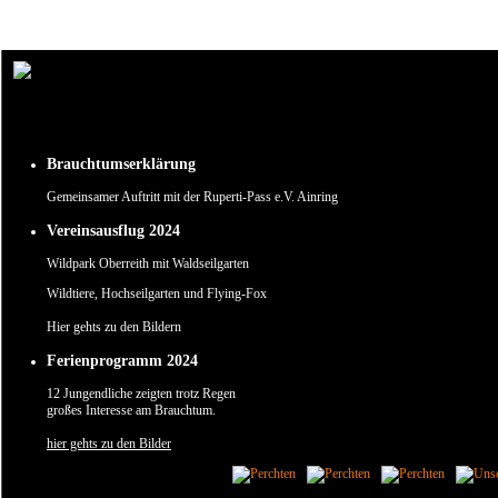
Um unsere Webseite für Sie optimal zu gestalten und fortlaufend verbessern zu können, verw
Durch die weitere Nutzung der Webseite stimmen Sie der Verwendung von Cookies zu.
✖
Brauchtumserklärung
Gemeinsamer Auftritt mit der Ruperti-Pass e.V. Ainring
Vereinsausflug 2024
Wildpark Oberreith mit Waldseilgarten
Wildtiere, Hochseilgarten und Flying-Fox
Hier gehts zu den Bildern
Ferienprogramm 2024
12 Jungendliche zeigten trotz Regen
großes Interesse am Brauchtum.
hier gehts zu den Bilder