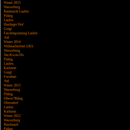
Winter 2015
Wasserburg
Rauhnacht Laufen
Piding
Laufen
Haslinger Hof
Gnigl
Faschingsumzug Laufen
Attl
Winter 2014
Weihnachtsfeier LRA
Wasserburg
Tae-Kwon-Do
Piding
Laufen
Karlstein
Gnigl
Forsthart
Attl
Winter 2013
Wasserburg
Piding
Oberw?lbling
Oberndorf
Laufen
Karlstein
Winter 2012
Wasserburg
Rinchnach
Piding