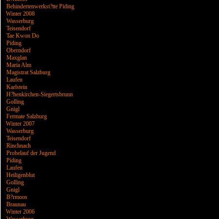
Behindertenwerkst?tte Piding
Winter 2008
Wasserburg
Teisendorf
Tae Kwon Do
Piding
Oberndorf
Maxglan
Maria Alm
Magistrat Salzburg
Laufen
Karlstein
H?henkirchen-Siegertsbrunn
Golling
Gnigl
Fermate Salzburg
Winter 2007
Wasserburg
Teisendorf
Rinchnach
Probelauf der Jugend
Piding
Laufen
Heiligenblut
Golling
Gnigl
B?rmoos
Braunau
Winter 2006