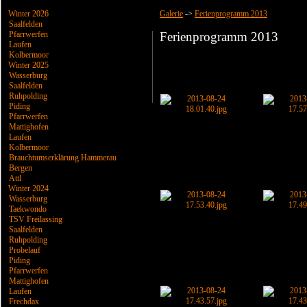
Winter 2026
Galerie
->
Ferienprogramm 2013
Saalfelden
Pfarrwerfen
Ferienprogramm 2013
Laufen
Kolbermoor
Winter 2025
Wasserburg
Saalfelden
Ruhpolding
Piding
Pfarrwerfen
Mattighofen
Laufen
Kolbermoor
Brauchtumserklärung Hammerau
Bergen
Attl
Winter 2024
Wasserburg
Taekwondo
TSV Freilassing
Saalfelden
Ruhpolding
Probelauf
Piding
Pfarrwerfen
Mattighofen
Laufen
Frechdax