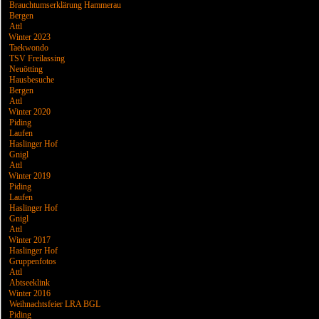
Brauchtumserklärung Hammerau
Bergen
Attl
Winter 2023
Taekwondo
TSV Freilassing
Neuötting
Hausbesuche
Bergen
Attl
Winter 2020
Piding
Laufen
Haslinger Hof
Gnigl
Attl
Winter 2019
Piding
Laufen
Haslinger Hof
Gnigl
Attl
Winter 2017
Haslinger Hof
Gruppenfotos
Attl
Abtseeklink
Winter 2016
Weihnachtsfeier LRA BGL
Piding