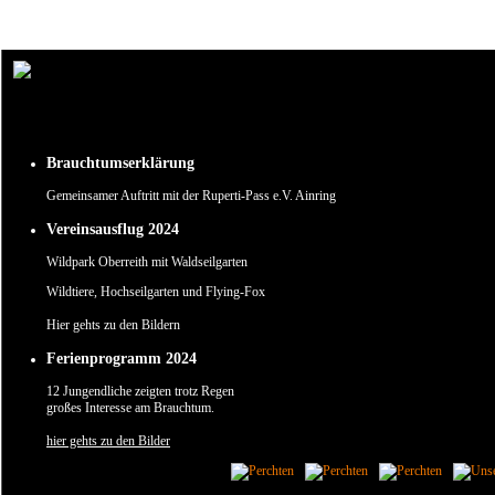
Um unsere Webseite für Sie optimal zu gestalten und fortlaufend verbessern zu können, verw
Durch die weitere Nutzung der Webseite stimmen Sie der Verwendung von Cookies zu.
✖
Brauchtumserklärung
Gemeinsamer Auftritt mit der Ruperti-Pass e.V. Ainring
Vereinsausflug 2024
Wildpark Oberreith mit Waldseilgarten
Wildtiere, Hochseilgarten und Flying-Fox
Hier gehts zu den Bildern
Ferienprogramm 2024
12 Jungendliche zeigten trotz Regen
großes Interesse am Brauchtum.
hier gehts zu den Bilder