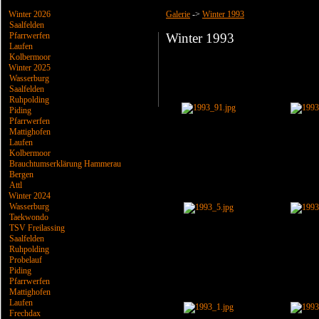
Winter 2026
Galerie
->
Winter 1993
Saalfelden
Pfarrwerfen
Winter 1993
Laufen
Kolbermoor
Winter 2025
Wasserburg
Saalfelden
Ruhpolding
Piding
Pfarrwerfen
Mattighofen
Laufen
Kolbermoor
Brauchtumserklärung Hammerau
Bergen
Attl
Winter 2024
Wasserburg
Taekwondo
TSV Freilassing
Saalfelden
Ruhpolding
Probelauf
Piding
Pfarrwerfen
Mattighofen
Laufen
Frechdax