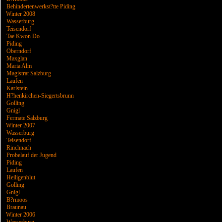
Behindertenwerkst?tte Piding
Winter 2008
Wasserburg
Teisendorf
Tae Kwon Do
Piding
Oberndorf
Maxglan
Maria Alm
Magistrat Salzburg
Laufen
Karlstein
H?henkirchen-Siegertsbrunn
Golling
Gnigl
Fermate Salzburg
Winter 2007
Wasserburg
Teisendorf
Rinchnach
Probelauf der Jugend
Piding
Laufen
Heiligenblut
Golling
Gnigl
B?rmoos
Braunau
Winter 2006