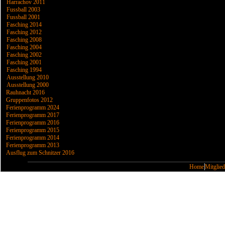
Harrachov 2011
Fussball 2003
Fussball 2001
Fasching 2014
Fasching 2012
Fasching 2008
Fasching 2004
Fasching 2002
Fasching 2001
Fasching 1994
Ausstellung 2010
Ausstellung 2000
Rauhnacht 2016
Gruppenfotos 2012
Ferienprogramm 2024
Ferienprogramm 2017
Ferienprogramm 2016
Ferienprogramm 2015
Ferienprogramm 2014
Ferienprogramm 2013
Ausflug zum Schnitzer 2016
Home
Mitglied