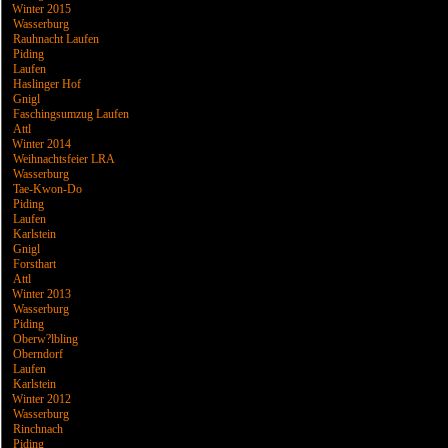
Winter 2015
Wasserburg
Rauhnacht Laufen
Piding
Laufen
Haslinger Hof
Gnigl
Faschingsumzug Laufen
Attl
Winter 2014
Weihnachtsfeier LRA
Wasserburg
Tae-Kwon-Do
Piding
Laufen
Karlstein
Gnigl
Forsthart
Attl
Winter 2013
Wasserburg
Piding
Oberw?lbling
Oberndorf
Laufen
Karlstein
Winter 2012
Wasserburg
Rinchnach
Piding