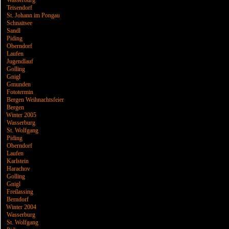
Wasserburg
Teisendorf
St. Johann im Pongau
Schnaitsee
Sandl
Piding
Oberndorf
Laufen
Jugendlauf
Golling
Gnigl
Gmunden
Fototermin
Bergen Weihnachtsfeier
Bergen
Winter 2005
Wasserburg
St. Wolfgang
Piding
Oberndorf
Laufen
Karlstein
Harachov
Golling
Gnigl
Freilassing
Berndorf
Winter 2004
Wasserburg
St. Wolfgang