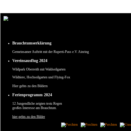
Um unsere Webseite für Sie optimal zu gestalten und fortlaufend verbessern zu können, verw
Durch die weitere Nutzung der Webseite stimmen Sie der Verwendung von Cookies zu.
✖
Brauchtumserklärung
Gemeinsamer Auftritt mit der Ruperti-Pass e.V. Ainring
Vereinsausflug 2024
Wildpark Oberreith mit Waldseilgarten
Wildtiere, Hochseilgarten und Flying-Fox
Hier gehts zu den Bildern
Ferienprogramm 2024
12 Jungendliche zeigten trotz Regen
großes Interesse am Brauchtum.
hier gehts zu den Bilder