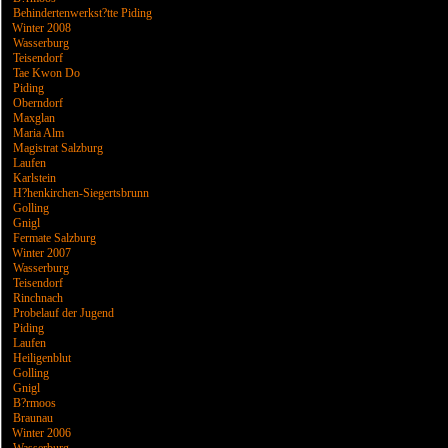
Behindertenwerkst?tte Piding
Winter 2008
Wasserburg
Teisendorf
Tae Kwon Do
Piding
Oberndorf
Maxglan
Maria Alm
Magistrat Salzburg
Laufen
Karlstein
H?henkirchen-Siegertsbrunn
Golling
Gnigl
Fermate Salzburg
Winter 2007
Wasserburg
Teisendorf
Rinchnach
Probelauf der Jugend
Piding
Laufen
Heiligenblut
Golling
Gnigl
B?rmoos
Braunau
Winter 2006