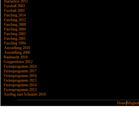
Harrachov 2011
Fussball 2003
Fussball 2001
Fasching 2014
Fasching 2012
Fasching 2008
Fasching 2004
Fasching 2002
Fasching 2001
Fasching 1994
Ausstellung 2010
Ausstellung 2000
Rauhnacht 2016
Gruppenfotos 2012
Ferienprogramm 2024
Ferienprogramm 2017
Ferienprogramm 2016
Ferienprogramm 2015
Ferienprogramm 2014
Ferienprogramm 2013
Ausflug zum Schnitzer 2016
Home
Mitglied