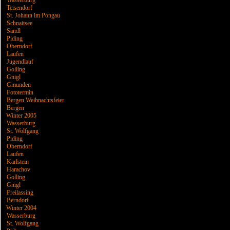
Wasserburg
Teisendorf
St. Johann im Pongau
Schnaitsee
Sandl
Piding
Oberndorf
Laufen
Jugendlauf
Golling
Gnigl
Gmunden
Fototermin
Bergen Weihnachtsfeier
Bergen
Winter 2005
Wasserburg
St. Wolfgang
Piding
Oberndorf
Laufen
Karlstein
Harachov
Golling
Gnigl
Freilassing
Berndorf
Winter 2004
Wasserburg
St. Wolfgang