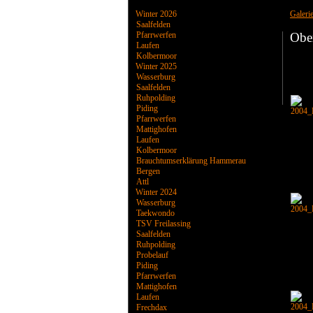
Winter 2026
Galeri
Saalfelden
Pfarrwerfen
Obe
Laufen
Kolbermoor
Winter 2025
Wasserburg
Saalfelden
Ruhpolding
Piding
Pfarrwerfen
Mattighofen
Laufen
Kolbermoor
Brauchtumserklärung Hammerau
Bergen
Attl
Winter 2024
Wasserburg
Taekwondo
TSV Freilassing
Saalfelden
Ruhpolding
Probelauf
Piding
Pfarrwerfen
Mattighofen
Laufen
Frechdax