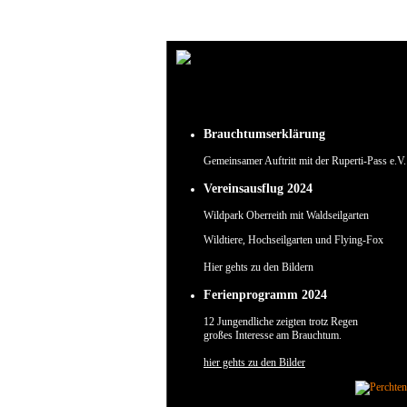
Um unsere Webseite für Sie optimal zu gestalten und fortlaufend verbessern zu können, verw
Durch die weitere Nutzung der Webseite stimmen Sie der Verwendung von Cookies zu.
✖
Brauchtumserklärung
Gemeinsamer Auftritt mit der Ruperti-Pass e.V.
Vereinsausflug 2024
Wildpark Oberreith mit Waldseilgarten
Wildtiere, Hochseilgarten und Flying-Fox
Hier gehts zu den Bildern
Ferienprogramm 2024
12 Jungendliche zeigten trotz Regen
großes Interesse am Brauchtum.
hier gehts zu den Bilder