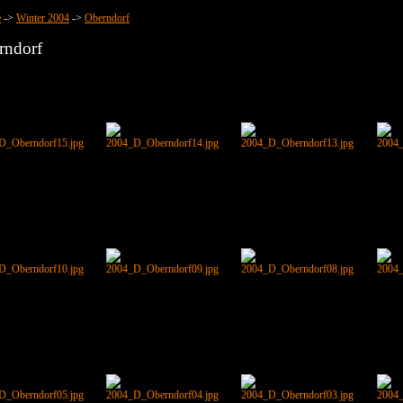
e
->
Winter 2004
->
Oberndorf
rndorf