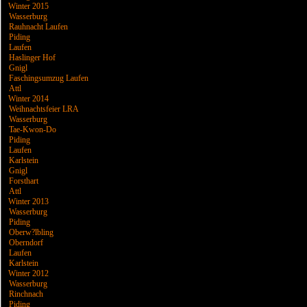
Winter 2015
Wasserburg
Rauhnacht Laufen
Piding
Laufen
Haslinger Hof
Gnigl
Faschingsumzug Laufen
Attl
Winter 2014
Weihnachtsfeier LRA
Wasserburg
Tae-Kwon-Do
Piding
Laufen
Karlstein
Gnigl
Forsthart
Attl
Winter 2013
Wasserburg
Piding
Oberw?lbling
Oberndorf
Laufen
Karlstein
Winter 2012
Wasserburg
Rinchnach
Piding