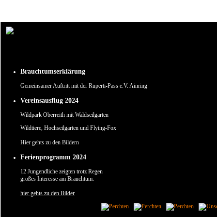
Um unsere Webseite für Sie optimal zu gestalten und fortlaufend verbessern zu können, verw
Durch die weitere Nutzung der Webseite stimmen Sie der Verwendung von Cookies zu.
✖
Brauchtumserklärung
Gemeinsamer Auftritt mit der Ruperti-Pass e.V. Ainring
Vereinsausflug 2024
Wildpark Oberreith mit Waldseilgarten
Wildtiere, Hochseilgarten und Flying-Fox
Hier gehts zu den Bildern
Ferienprogramm 2024
12 Jungendliche zeigten trotz Regen
großes Interesse am Brauchtum.
hier gehts zu den Bilder