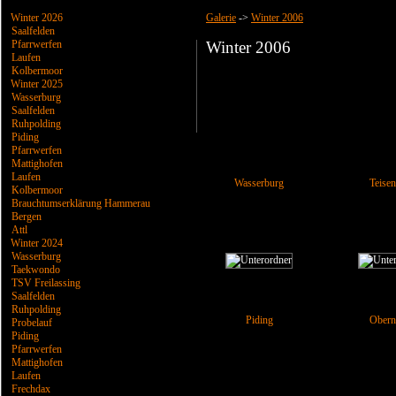
Winter 2026
Galerie
->
Winter 2006
Saalfelden
Pfarrwerfen
Winter 2006
Laufen
Kolbermoor
Winter 2025
Wasserburg
Saalfelden
Ruhpolding
Piding
Pfarrwerfen
Mattighofen
Laufen
Wasserburg
Teisen
Kolbermoor
Brauchtumserklärung Hammerau
Bergen
Attl
Winter 2024
Wasserburg
Taekwondo
TSV Freilassing
Saalfelden
Ruhpolding
Piding
Obern
Probelauf
Piding
Pfarrwerfen
Mattighofen
Laufen
Frechdax