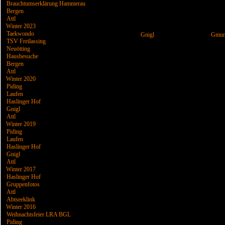
Brauchtumserklärung Hammerau
Bergen
Attl
Winter 2023
Taekwondo
Gnigl
Gmun
TSV Freilassing
Neuötting
Hausbesuche
Bergen
Attl
Winter 2020
Piding
Laufen
Haslinger Hof
Gnigl
Attl
Winter 2019
Piding
Laufen
Haslinger Hof
Gnigl
Attl
Winter 2017
Haslinger Hof
Gruppenfotos
Attl
Abtseeklink
Winter 2016
Weihnachtsfeier LRA BGL
Piding