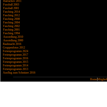
Harrachov 2011
Fussball 2003
Fussball 2001
Fasching 2014
Fasching 2012
Fasching 2008
Fasching 2004
Fasching 2002
Fasching 2001
Fasching 1994
Ausstellung 2010
Ausstellung 2000
Rauhnacht 2016
Gruppenfotos 2012
Ferienprogramm 2024
Ferienprogramm 2017
Ferienprogramm 2016
Ferienprogramm 2015
Ferienprogramm 2014
Ferienprogramm 2013
Ausflug zum Schnitzer 2016
Home
Mitglied