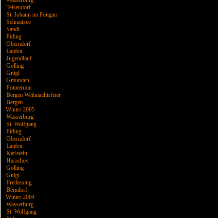
Wasserburg
Teisendorf
St. Johann im Pongau
Schnaitsee
Sandl
Piding
Oberndorf
Laufen
Jugendlauf
Golling
Gnigl
Gmunden
Fototermin
Bergen Weihnachtsfeier
Bergen
Winter 2005
Wasserburg
St. Wolfgang
Piding
Oberndorf
Laufen
Karlstein
Harachov
Golling
Gnigl
Freilassing
Berndorf
Winter 2004
Wasserburg
St. Wolfgang