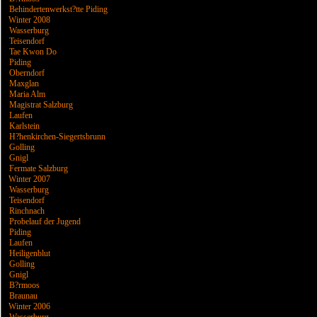
Behindertenwerkst?tte Piding
Winter 2008
Wasserburg
Teisendorf
Tae Kwon Do
Piding
Oberndorf
Maxglan
Maria Alm
Magistrat Salzburg
Laufen
Karlstein
H?henkirchen-Siegertsbrunn
Golling
Gnigl
Fermate Salzburg
Winter 2007
Wasserburg
Teisendorf
Rinchnach
Probelauf der Jugend
Piding
Laufen
Heiligenblut
Golling
Gnigl
B?rmoos
Braunau
Winter 2006