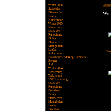
Winter 2026
Galeri
Saalfelden
Pfarrwerfen
Win
Laufen
Kolbermoor
Winter 2025
Wasserburg
Saalfelden
Ruhpolding
Piding
Pfarrwerfen
Mattighofen
Laufen
Was
Kolbermoor
Brauchtumserklärung Hammerau
Bergen
Attl
Winter 2024
Wasserburg
Taekwondo
TSV Freilassing
Saalfelden
Ruhpolding
Probelauf
Piding
Pfarrwerfen
Mattighofen
Laufen
Frechdax