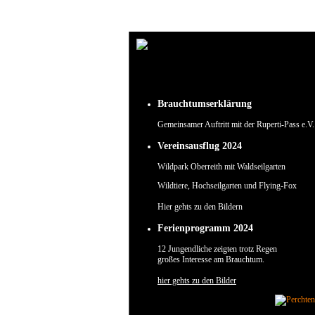
Um unsere Webseite für Sie optimal zu gestalten und fortlaufend verbessern zu können, verw
Durch die weitere Nutzung der Webseite stimmen Sie der Verwendung von Cookies zu.
✖
Brauchtumserklärung
Gemeinsamer Auftritt mit der Ruperti-Pass e.V.
Vereinsausflug 2024
Wildpark Oberreith mit Waldseilgarten
Wildtiere, Hochseilgarten und Flying-Fox
Hier gehts zu den Bildern
Ferienprogramm 2024
12 Jungendliche zeigten trotz Regen
großes Interesse am Brauchtum.
hier gehts zu den Bilder