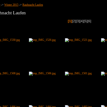
e
->
Winter 2015
->
Rauhnacht Laufen
hnacht Laufen
[1]
[2]
[3]
[4]
[5]
[6]