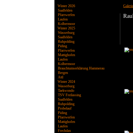
Winter 2026
Galeri
Saalfelden
Pfarrwerfen
Rau
Laufen
Kolbermoor
Winter 2025
Wasserburg
Saalfelden
Ruhpolding
Piding
Pfarrwerfen
Mattighofen
Laufen
Kolbermoor
Brauchtumserklärung Hammerau
Bergen
Attl
Winter 2024
Wasserburg
Taekwondo
TSV Freilassing
Saalfelden
Ruhpolding
Probelauf
Piding
Pfarrwerfen
Mattighofen
Laufen
Frechdax