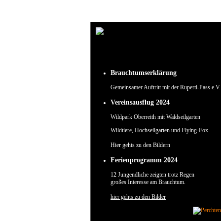
Um unsere Webseite für Sie optimal zu gestalten und fortlaufend verbessern zu können, verw
Durch die weitere Nutzung der Webseite stimmen Sie der Verwendung von Cookies zu.
✖
Brauchtumserklärung
Gemeinsamer Auftritt mit der Ruperti-Pass e.V.
Vereinsausflug 2024
Wildpark Oberreith mit Waldseilgarten
Wildtiere, Hochseilgarten und Flying-Fox
Hier gehts zu den Bildern
Ferienprogramm 2024
12 Jungendliche zeigten trotz Regen
großes Interesse am Brauchtum.
hier gehts zu den Bilder