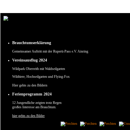
Um unsere Webseite für Sie optimal zu gestalten und fortlaufend verbessern zu können, verw
Durch die weitere Nutzung der Webseite stimmen Sie der Verwendung von Cookies zu.
✖
Brauchtumserklärung
Gemeinsamer Auftritt mit der Ruperti-Pass e.V. Ainring
Vereinsausflug 2024
Wildpark Oberreith mit Waldseilgarten
Wildtiere, Hochseilgarten und Flying-Fox
Hier gehts zu den Bildern
Ferienprogramm 2024
12 Jungendliche zeigten trotz Regen
großes Interesse am Brauchtum.
hier gehts zu den Bilder