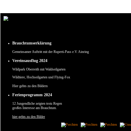
Um unsere Webseite für Sie optimal zu gestalten und fortlaufend verbessern zu können, verw
Durch die weitere Nutzung der Webseite stimmen Sie der Verwendung von Cookies zu.
✖
Brauchtumserklärung
Gemeinsamer Auftritt mit der Ruperti-Pass e.V. Ainring
Vereinsausflug 2024
Wildpark Oberreith mit Waldseilgarten
Wildtiere, Hochseilgarten und Flying-Fox
Hier gehts zu den Bildern
Ferienprogramm 2024
12 Jungendliche zeigten trotz Regen
großes Interesse am Brauchtum.
hier gehts zu den Bilder