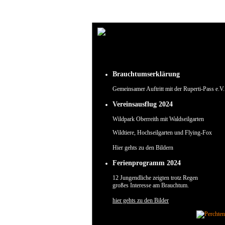
Um unsere Webseite für Sie optimal zu gestalten und fortlaufend verbessern zu können, verw
Durch die weitere Nutzung der Webseite stimmen Sie der Verwendung von Cookies zu.
✖
Brauchtumserklärung
Gemeinsamer Auftritt mit der Ruperti-Pass e.V.
Vereinsausflug 2024
Wildpark Oberreith mit Waldseilgarten
Wildtiere, Hochseilgarten und Flying-Fox
Hier gehts zu den Bildern
Ferienprogramm 2024
12 Jungendliche zeigten trotz Regen
großes Interesse am Brauchtum.
hier gehts zu den Bilder