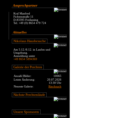
Ansprechpartner
Kral Manfred
Fichtenstraße 11
D-83395 Freilassing
Tel. +49 (0) 8654 479 724
Aktuelles
Nikolaus Hausbesuche
Am 5.12./6.12. in Laufen und
Umgebung.
Anmeldung unter
+49 8654 5894369
Galerie der Perchten
Anzahl Bilder:
10065
Letzte Änderung:
20.07.2026
13:30 Uhr
Neueste Galerie:
Rinchnach
Nächste Perchtenläufe
Unsere Sponsoren